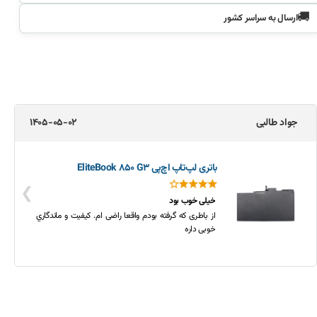
🚚
ارسال به سراسر کشور
محمد مازیار
1405-04-20
شارژر اورجینال لپ‌تاپ لنوو 310 ( IdeaPad | اورجینال)
❯
راضی هستم
این شارژ به دلیل قدیمی بودن لپ تاپ کم پیدا شده بود و
مدل های جدید دیگه سوزنی نیستند. خوشبختانه تو دیجی
کلبه این محصول رو پیدا کردم و خیلی زود به دستم
رسوندن.