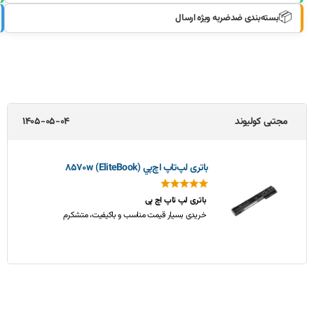
📦
بسته‌بندی ضدضربه ویژه ارسال
جواد طالبی
1405-05-02
باتری لپ‌تاپ اچ‌پی EliteBook 850 G3
خیلی خوب بود
از باطری که گرفته بودم واقعا راضی ام. کیفیت و ماندگاري
خوبی داره