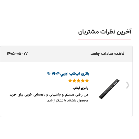
آخرین نظرات مشتریان
مجتبی کولیوند
1405-05-04
باتری لپ‌تاپ اچ‌پي 8570w (EliteBook)
❮
باتری لپ تاپ اچ پی
خریدی بسیار قیمت مناسب و باکیفیت، متشکرم