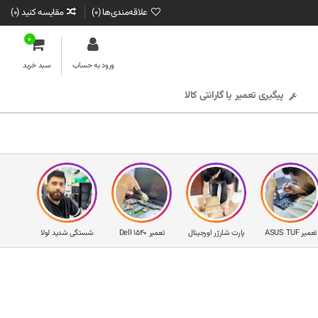
علاقه‌مندی‌ها (
0
)
مقایسه کنید (
0
)
0
ورود به حساب
سبد خرید
پیگیری تعمیر یا گارانتی کالا
تعمیر ASUS TUF
پارت شارژر اورجینال
تعمیر Dell 1540
شستگی شدید لولا