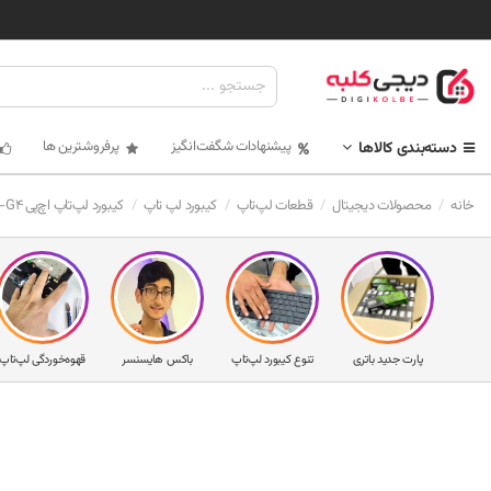
پیشنهادات شگفت‌انگیز
پرفروشترین ها
دسته‌بندی کالاها
خانه
محصولات دیجیتال
قطعات لپ‌تاپ
کیبورد لپ تاپ
کیبورد لپ‌تاپ اچ‌پی Pavilion 240-G4 (بدون فریم) ®
پارت جدید باتری
تنوع کیبورد لپ‌تاپ
باکس هایسنسر
قهوه‌خوردگی لپ‌تاپ