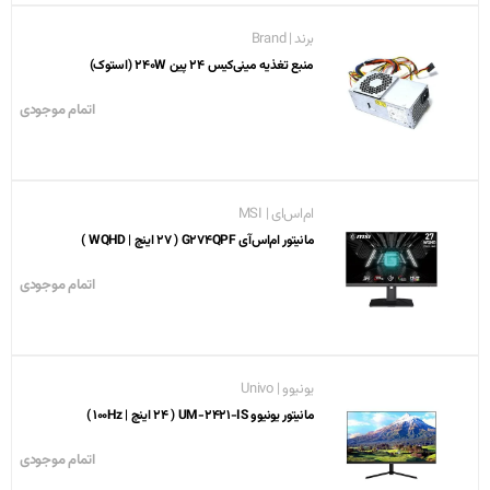
برند | Brand
منبع تغذیه مینی‌کیس 24 پین 240W (استوک)
اتمام موجودی
ام‌اس‌ای | MSI
مانیتور ام‌اس‌آی G274QPF ( 27 اینچ | WQHD )
اتمام موجودی
یونیوو | Univo
مانیتور یونیوو UM-2421-IS ( 24 اینچ | 100Hz )
اتمام موجودی