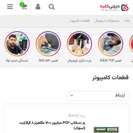
0
خانه
محصولات دیجیتال
قطعات کامپیوتر
پ
تعمیر ASUS TUF
پارت شارژر اورجینال
تعمیر Dell 1540
شستگی شدید لولا
قطعات کامپیوتر
ارتباط
برند | Brand
رم دسکتاپ PC3 میکرون 1600 مگاهرتز 8 گیگابایت
(استوک)