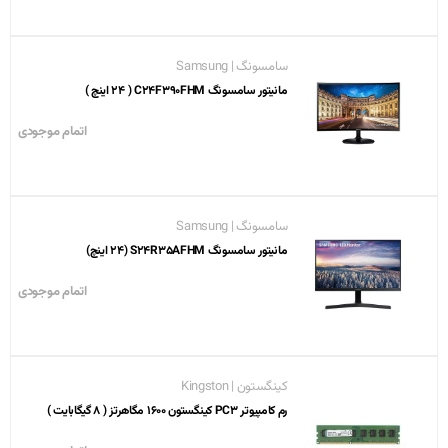
سامسونگ | Samsung
مانیتور سامسونگ C24F390FHM ( 24 اینچ )
اتمام موجودی
سامسونگ | Samsung
مانیتور سامسونگ S24R35AFHM (24 اینچ)
اتمام موجودی
کینگستون | Kingston
رم کامپیوتر PC3 کینگستون 1600 مگاهرتز ( 8 گیگابایت )