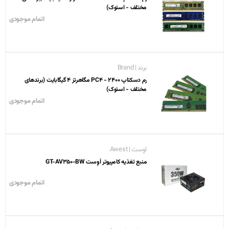
مختلف - استوک)
اتمام موجودی
برند | Brand
رم دسکتاپ PC4 - 2400 مگاهرتز 4 گیگابایت (برندهای
مختلف - استوک)
اتمام موجودی
اوِست | Awest
منبع تغذیه کامپیوتر اَوِست GT-AV350-BW
اتمام موجودی