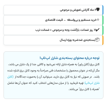
🛡️
۶ ماه گارانتی تعویض و مرجوعی
⭐
خرید مستقیم و بی‌واسطه ← قیمت اقتصادی
✔️
۷ روز ضمانت بازگشت وجه و مرجوعی + ضمانت ترب
📦
بسته‌بندی ضدضربه ویژه ارسال
توجه درباره محتوای بسته‌بندی شارژر لپ‌تاپ!
کابل برق (کابل پاور)
به همراه شارژر ارائه
نمی‌شود و کالایی جدا از پک شارژر می باشد
،
مگر آن‌که
در عنوان محصول یا مشخصات فنی صراحتاً به وجود کابل برق اشاره شده
باشد.
در صورتی که نیاز به کابل برق دارید، میتوانید آن را به‌صورت جداگانه از
(کابل
شارژر لپ‌تاپ)
تهیه فرمایید یا از میان مدل‌هایی انتخاب کنید که عنوان آن‌ها شامل
"همراه با کابل برق"
می‌باشد.