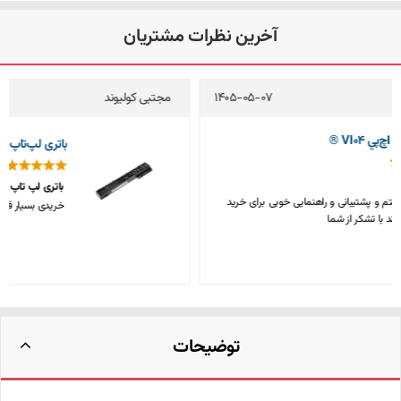
آخرین نظرات مشتریان
مجتبی کولیوند
1405-05-04
باتری لپ‌تاپ اچ‌پي 8570w (EliteBook)
باتری لپ تاپ اچ پی
خریدی بسیار قیمت مناسب و باکیفیت، متشکرم
توضیحات