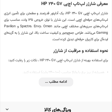
معرفی شارژر لپ‌تاپ اچ‌پی HP 240 G7
شارژر لپ‌تاپ اچ‌پی HP 240 G7، یک آداپتور قدرتمند و مطمئن برای تأمین انرژی
لپ‌تاپ‌های حرفه‌ای اچ‌پی است. این شارژر با توان خروجی 135 وات، مناسب برای
لپ‌تاپ‌های سری‌های مختلف اچ‌پی مانند Spectre، Envy، Omen و Pavilion
Gaming می‌باشد. طراحی جمع‌وجور و کیفیت ساخت بالا، این شارژر را به گزینه‌ای
ایده‌آل برای کاربران حرفه‌ای تبدیل کرده است.
نحوه استفاده و مراقبت از شارژر
برای استفاده بهینه از شارژر لپ‌تاپ اچ‌پی HP 240 G7 ، نکات زیر را رعایت کنید:
همیشه از پریز برق با ولتاژ مناسب (100-240 ولت) استفاده کنید.
ادامه مطلب ...
از پیچیدن یا خم کردن بیش از حد کابل شارژر خودداری کنید تا از آسیب به
سیم‌ها جلوگیری شود.
در هنگام عدم استفاده، شارژر را از پریز برق جدا کنید تا از مصرف بی‌رویه انرژی
و افزایش عمر مفید آن اطمینان حاصل شود.
ویژگی‌های کالا