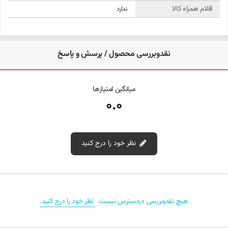
ولتاژ خروجی: 19 ولت DC
اقلام همراه کالا
ندارد
جریان خروجی: 7.1 آمپر
توان خروجی: 135 وات
نقدوبررسی محصول / پرسش و پاسخ
نوع سوکت: 3.0 * 4.5 میلی‌متر (پین آبی)
طول کابل: تقریباً 1.5 متر
میانگین امتیازها
0.0
وزن: حدود 350 گرم
گواهی‌ها: CE، FCC، RoHS
نظر خود را درج کنید
منابع مرتبط
برای اطلاعات بیشتر در مورد ارتقاء و نگهداری شارژر اچ‌پی ، می‌توانید به
سایت
نقد و بررسی‌‌ (0)
رسمی اچ‌پی
مراجعه کنید.
هیچ نقدوبررسی دردسترس نیست
نظر خود را درج کنید.
محصولات مرتبط
برای خرید شارژرهای لپ‌تاپ ، می‌توانید به لینک زیر مراجعه کنید: