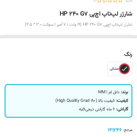
امتیاز:
(0)
شارژر لپ‌تاپ اچ‌پی HP 240 G7
شارژر لپ‌تاپ اچ‌پی HP 240 G7 (19 ولت 7.1 آمپر | سوکت 3.0 * 4.5)
رنگ
مشکی
برند:
دابل اِم | MM
کیفیت:
کیفیت بالا (+High Quality Grad A)
گارانتی:
6 ماه گارانتی دیجی‌کلبه
141246
مرجع: