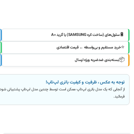
🔋
سلول‌های (ساخت کره SAMSUNG) یا گرید +A
⭐
خرید مستقیم و بی‌واسطه ← قیمت اقتصادی
📦
بسته‌بندی ضدضربه ویژه ارسال
توجه به عکس ، ظرفیت و کیفیت باتری لپ‌تاپ!
از آنجایی که یک مدل باتری لپ‌تاپ ممکن است توسط چندین مدل لپ‌تاپ پشتیبانی شود
فرمائید
.