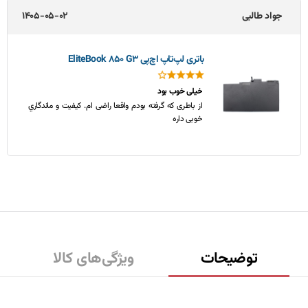
جواد طالبی
1405-05-02
باتری لپ‌تاپ اچ‌پی EliteBook 850 G3
خیلی خوب بود
از باطری که گرفته بودم واقعا راضی ام. کیفیت و ماندگاري
خوبی داره
توضیحات
ویژگی‌های کالا