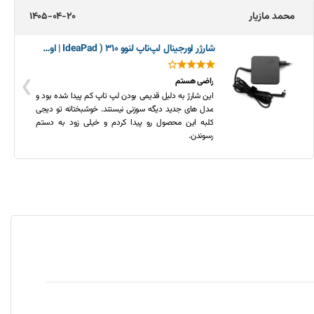
محمد مازیار
1405-04-20
شارژر اورجینال لپ‌تاپ لنوو 310 ( IdeaPad | اورجینال)
❯
راضی هستم
این شارژ به دلیل قدیمی بودن لپ تاپ کم پیدا شده بود و
مدل های جدید دیگه سوزنی نیستند. خوشبختانه تو دیجی
کلبه این محصول رو پیدا کردم و خیلی زود به دستم
رسوندن.