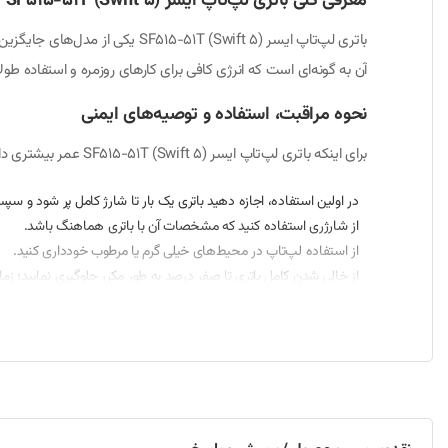
معرفی کلی باتری لپ‌تاپ ایسر SF515-51T (Swift 5)
باتری لپ‌تاپ ایسر T (Swift 5
آن به گونه‌ای است که انرژی کافی برای کارهای روزمره و استفاده طول
نحوه مراقبت، استفاده و توصیه‌های ایمنی
برای اینکه باتری لپ‌تاپ ایسر SF515-51T (Swift 5) عمر بیشتری داشته باشد و بهترین عملکرد خود را نشان دهد، رعایت موارد زیر ضروری است:
در اولین استفاده، اجازه دهید باتری یک بار تا شارژ کامل پر شود و سپ
از شارژری استفاده کنید که مشخصات آن با باتری هماهنگ باشد.
از استفاده لپ‌تاپ در محیط‌های خیلی گرم یا مرطوب خودداری کنید.
از خالی شدن کامل باتری تا صفر درصد به طور مکرر جلوگیری نمایید؛ زمانی که شارژ به حدود ۱۰ تا ۱۵ 
در صورتی که لپ‌تاپ برای مدتی استفاده نمی‌شود، باتری را در شارژ حدود ۴۰ تا ۶۰ درصد نگه داری
باتری را از ضربه، فشار یا خم شدن شدید محافظت کنید.
در هنگام استفاده طولانی با برق مستقیم، بهتر است تنظیمات لپ‌تاپ را
نصب و راه‌اندازی باتری
برای تعویض باتری لپ‌تاپ ایسر SF515-51T (Swift 5) مراحل زیر را دنبال کنید: