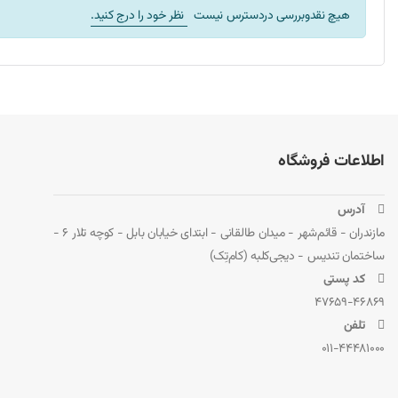
پیش از خرید، مطمئن شوید که شماره مدل لپ‌تاپ و شکل ظاهری با
هیچ نقدوبررسی دردسترس نیست
نظر خود را درج کنید.
محصولات مرتبط در دیجی‌کلبه
در فروشگاه دیجی‌کلبه، می‌توانید محصولات مرتبط با باتری لپ‌تاپ ایسر SF515-51T (Swift 5) را ب
باتری لپ‌تاپ ایسر
اطلاعات فروشگاه
 آدرس
مازندران - قائم‌شهر - میدان طالقانی - ابتدای خیابان بابل - کوچه تلار 6 -
ساختمان تندیس - دیجی‌کلبه (کام‌تِک)
 کد پستی
47659-46869
 تلفن
011-44481000