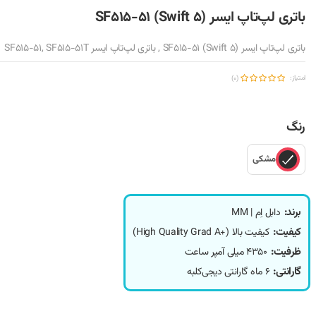
باتری لپ‌تاپ ایسر SF515-51 (Swift 5)
باتری لپ‌تاپ ایسر SF515-51 (Swift 5) , باتری لپ‌تاپ ایسر SF515-51, SF515-51T
امتیاز:
(0)
رنگ
مشکی
برند:
دابل اِم | MM
کیفیت:
کیفیت بالا (+High Quality Grad A)
ظرفیت:
4350 میلی آمپر ساعت
گارانتی:
6 ماه گارانتی دیجی‌کلبه