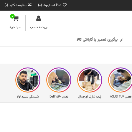
علاقه‌مندی‌ها (
0
)
مقایسه کنید (
0
)
0
ورود به حساب
سبد خرید
پیگیری تعمیر یا گارانتی کالا
تعمیر ASUS TUF
پارت شارژر اورجینال
تعمیر Dell 1540
شستگی شدید لولا