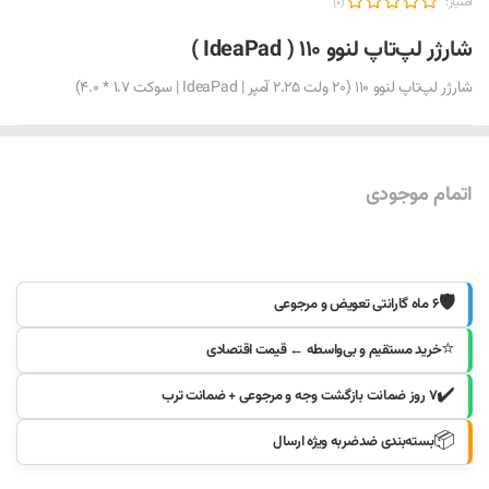
امتیاز:
(0)
شارژر لپ‌تاپ لنوو 110 ( IdeaPad )
شارژر لپ‌تاپ لنوو 110 (20 ولت 2.25 آمپر | IdeaPad | سوکت 1.7 * 4.0)
اتمام موجودی
موجود شد خبرم کنید
🛡️
۶ ماه گارانتی تعویض و مرجوعی
⭐
خرید مستقیم و بی‌واسطه ← قیمت اقتصادی
✔️
۷ روز ضمانت بازگشت وجه و مرجوعی + ضمانت ترب
📦
بسته‌بندی ضدضربه ویژه ارسال