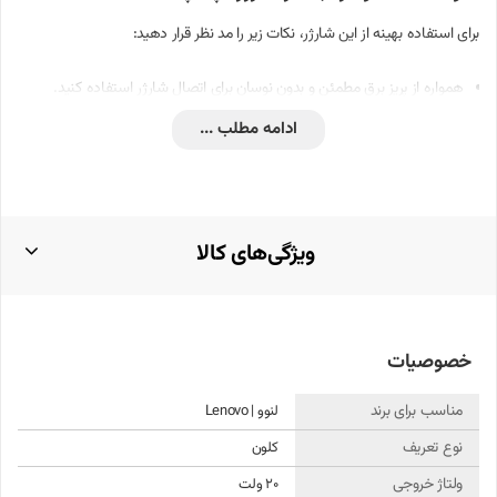
برای استفاده بهینه از این شارژر، نکات زیر را مد نظر قرار دهید:
همواره از پریز برق مطمئن و بدون نوسان برای اتصال شارژر استفاده کنید.
ادامه مطلب ...
از پیچاندن یا خم کردن بیش از حد کابل شارژر خودداری کنید تا از آسیب به
سیم‌ها جلوگیری شود.
در هنگام عدم استفاده، شارژر را از برق جدا کرده و در مکانی خشک و خنک
نگهداری کنید.
ویژگی‌های کالا
از تماس شارژر با مایعات و رطوبت پرهیز کنید.
نحوه نصب و راه‌اندازی شارژر
خصوصیات
نصب و استفاده از این شارژر بسیار ساده است:
مناسب برای برند
لنوو | Lenovo
ابتدا سوکت شارژر را به پورت مربوطه در لپ‌تاپ متصل کنید. اطمینان حاصل
نوع تعریف
کلون
کنید که اتصال به‌درستی و بدون فشار اضافی انجام شود.
ولتاژ خروجی
20 ولت