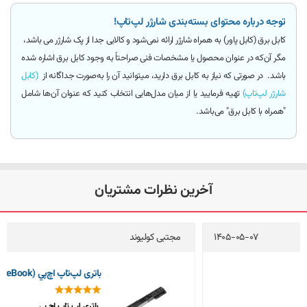
توجه درباره محتوای بسته‌بندی شارژر لپ‌تاپ!
کابل برق (کابل پاور)
به همراه شارژر ارائه
نمی‌شود و کالایی جدا از پک شارژر می باشد
،
مگر آن‌که
در عنوان محصول یا مشخصات فنی صراحتاً به وجود کابل برق اشاره شده
باشد.
در صورتی که نیاز به کابل برق دارید، میتوانید آن را به‌صورت جداگانه از
(کابل
شارژر لپ‌تاپ)
تهیه فرمایید یا از میان مدل‌هایی انتخاب کنید که عنوان آن‌ها شامل
"همراه با کابل برق"
می‌باشد.
آخرین نظرات مشتریان
مجتبی کولیوند
1405-05-04
باتری لپ‌تاپ اچ‌پي 8570w (EliteBook)
باتری لپ تاپ اچ پی