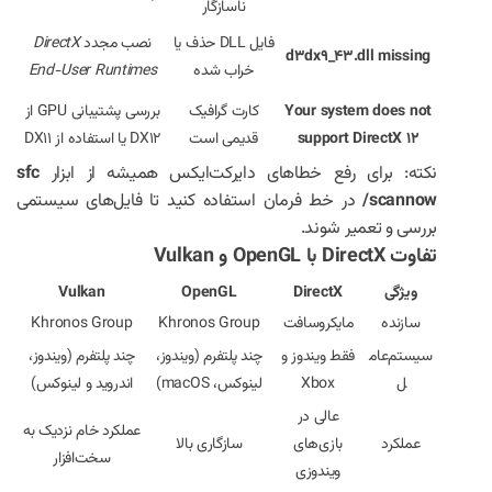
ناسازگار
فایل DLL حذف یا
نصب مجدد
DirectX
d3dx9_43.dll missing
خراب شده
End-User Runtimes
Your system does not
کارت گرافیک
بررسی پشتیبانی GPU از
support DirectX 12
قدیمی است
DX12 یا استفاده از DX11
نکته: برای رفع خطاهای دایرکت‌ایکس همیشه از ابزار
sfc
/scannow
در خط فرمان استفاده کنید تا فایل‌های سیستمی
بررسی و تعمیر شوند.
تفاوت DirectX با OpenGL و Vulkan
ویژگی
DirectX
OpenGL
Vulkan
سازنده
مایکروسافت
Khronos Group
Khronos Group
سیستم‌عام
فقط ویندوز و
چند پلتفرم (ویندوز،
چند پلتفرم (ویندوز،
ل
Xbox
لینوکس، macOS)
اندروید و لینوکس)
عالی در
عملکرد خام نزدیک به
عملکرد
بازی‌های
سازگاری بالا
سخت‌افزار
ویندوزی