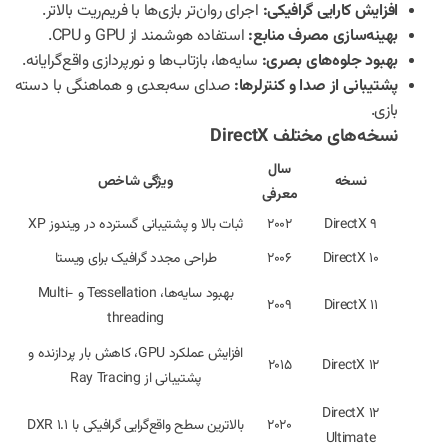
افزایش کارایی گرافیکی:
اجرای روان‌تر بازی‌ها با فریم‌ریت بالاتر.
بهینه‌سازی مصرف منابع:
استفاده هوشمند از GPU و CPU.
بهبود جلوه‌های بصری:
سایه‌ها، بازتاب‌ها و نورپردازی واقع‌گرایانه.
پشتیبانی از صدا و کنترلرها:
صدای سه‌بعدی و هماهنگی با دسته
بازی.
نسخه‌های مختلف DirectX
سال
نسخه
ویژگی شاخص
معرفی
DirectX 9
2002
ثبات بالا و پشتیبانی گسترده در ویندوز XP
DirectX 10
2006
طراحی مجدد گرافیک برای ویستا
بهبود سایه‌ها، Tessellation و Multi-
2009
DirectX 11
threading
افزایش عملکرد GPU، کاهش بار پردازنده و
2015
DirectX 12
پشتیبانی از Ray Tracing
DirectX 12
2020
بالاترین سطح واقع‌گرایی گرافیکی با DXR 1.1
Ultimate