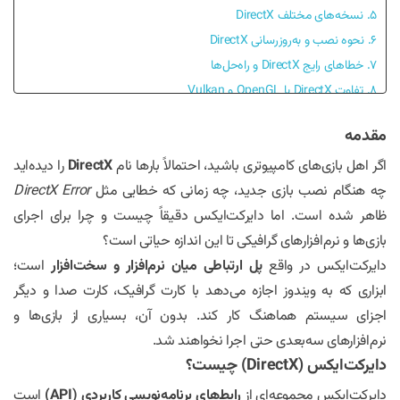
5. نسخه‌های مختلف DirectX
6. نحوه نصب و به‌روزرسانی DirectX
7. خطاهای رایج DirectX و راه‌حل‌ها
8. تفاوت DirectX با OpenGL و Vulkan
9. آینده DirectX
مقدمه
10. جمع‌بندی
اگر اهل بازی‌های کامپیوتری باشید، احتمالاً بارها نام
DirectX
را دیده‌اید
چه هنگام نصب بازی جدید، چه زمانی که خطایی مثل
DirectX Error
ظاهر شده است. اما دایرکت‌ایکس دقیقاً چیست و چرا برای اجرای
بازی‌ها و نرم‌افزارهای گرافیکی تا این اندازه حیاتی است؟
دایرکت‌ایکس در واقع
پل ارتباطی میان نرم‌افزار و سخت‌افزار
است؛
ابزاری که به ویندوز اجازه می‌دهد با کارت گرافیک، کارت صدا و دیگر
اجزای سیستم هماهنگ کار کند. بدون آن، بسیاری از بازی‌ها و
نرم‌افزارهای سه‌بعدی حتی اجرا نخواهند شد.
دایرکت‌ایکس (DirectX) چیست؟
دایرکت‌ایکس مجموعه‌ای از
رابط‌های برنامه‌نویسی کاربردی (API)
است