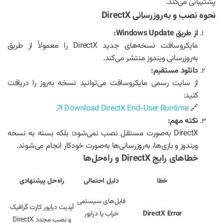
پشتیبانی می‌کند.
نحوه نصب و به‌روزرسانی DirectX
از طریق Windows Update:
مایکروسافت نسخه‌های جدید DirectX را معمولاً از طریق
به‌روزرسانی ویندوز منتشر می‌کند.
دانلود مستقیم:
از سایت رسمی مایکروسافت می‌توانید نسخه به‌روز را دریافت
کنید:
Download DirectX End-User Runtime
🔗
نکته مهم:
DirectX به‌صورت مستقل نصب نمی‌شود؛ بلکه بسته به نسخه
ویندوز و بازی‌ها، به‌روزرسانی‌ها به‌صورت خودکار انجام می‌شوند.
خطاهای رایج DirectX و راه‌حل‌ها
خطا
دلیل احتمالی
راه‌حل پیشنهادی
فایل‌های سیستمی
آپدیت درایور کارت گرافیک
DirectX Error
خراب یا درایور
و نصب مجدد DirectX