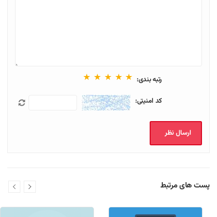
★
★
★
★
★
رتبه بندی:
کد امنیتی:
پست های مرتبط