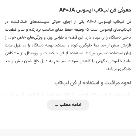
معرفی فن لپ‌تاپ ایسوس A40JA
فن لپ‌تاپ ایسوس A40J یکی از اجزای حیاتی سیستم‌های خنک‌کننده در
لپ‌تاپ‌های ایسوس است که وظیفه حفظ دمای مناسب پردازنده و سایر قطعات
داخلی دستگاه را بر عهده دارد. این قطعه با طراحی ویژه و ویژگی‌های خاص خود، از
افزایش بیش از حد دما جلوگیری کرده و عملکرد بهینه دستگاه را در طول مدت
زمان استفاده تضمین می‌کند. استفاده از فن با کیفیت و اورجینال، از مشکلاتی
مانند خاموشی ناگهانی یا کاهش سرعت سیستم به دلیل داغ شدن بیش از حد
جلوگیری می‌کند.
نحوه مراقبت و استفاده از فن لپ‌تاپ
برای مراقبت از فن لپ‌تاپ ایسوس A40J، مهم است که از تجمع گرد و غبار و
آلودگی‌ها بر روی فن جلوگیری کنید. این گرد و غبار می‌تواند باعث کاهش عملکرد
ادامه مطلب ...
فن شود و حتی به مشکلات جدی‌تری مانند خرابی موتور فن منجر شود. توصیه
می‌شود هر چند وقت یک‌بار با استفاده از هوای فشرده، فن را تمیز کنید و مطمئن
شوید که هیچ مانعی بر سر راه جریان هوای آن وجود ندارد.