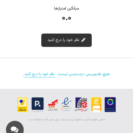
رابط اتصال: پین 4 یا 3 برای انتقال برق به فن
میانگین امتیازها
0.0
ولتاژ: 5V
پشتیبانی از مدل‌های مختلف لپ‌تاپ ایسوس سری A40، A42J، K42J و
دیگر مدل‌های مشابه
نظر خود را درج کنید
عملکرد: کاهش دمای پردازنده و جلوگیری از گرم شدن بیش از حد سیستم
نقد و بررسی‌‌ (0)
سازگاری و مدل‌های مشابه
هیچ نقدوبررسی دردسترس نیست
نظر خود را درج کنید.
فن لپ‌تاپ ایسوس A40J علاوه بر این مدل، با چندین مدل دیگر از لپ‌تاپ‌های
ایسوس سازگار است. این مدل‌ها شامل:
ASUS A40, A40D, A40N, A40J, A42J
ASUS K42, K42J
تمامی حقوق مادی و معنوی اين وب‌سايت برای دیجی کلبه محفوظ است.
ASUS X42