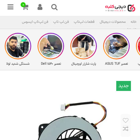
0
خانه
محصولات دیجیتال
قطعات لپ‌تاپ
فن لپ تاپ
فن لپ‌تاپ ایسوس
A40JA
پ
تعمیر ASUS TUF
پارت شارژر اورجینال
تعمیر Dell 1540
شستگی شدید لولا
جدید