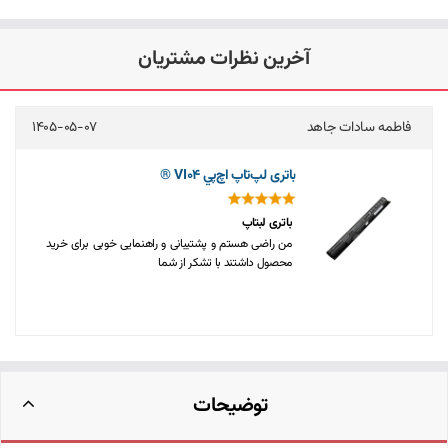
آخرین نظرات مشتریان
فاطمه سادات جاهد
1405-05-07
باتری لپ‌تاپ اچ‌پي VI04 ®
باترى لبتاپ
من راضى هستم و پشتيبانى و راهنمايى خوبى براى خريد
محصول داشتند با تشكر از شما
توضیحات