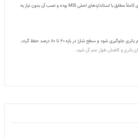
مدارهای محافظتی هوشمند موجب شده‌اند این محصول به گزینه‌ای مناسب برای جایگزینی باتری‌های فرسوده یا معیوب تبدیل شود. طراحی این باتری کاملاً مطابق با استانداردهای اصلی MSI بوده و نصب آن بدون نیاز به
برای افزایش طول عمر باتری، استفاده از شارژر اصلی MSI یا آداپتورهای دارای مشخصات فنی استاندارد توصیه می‌شود. بهتر است از تخلیه کامل مداوم باتری جلوگیری شود و سطح شارژ در بازه 20 تا 80 درصد حفظ گردد.
ای باتری و کاهش طول عمر آن شود.
مه‌نویسان، مهندسان و افرادی که از لپ‌تاپ‌های قدرتمند MSI استفاده می‌کنند، انتخابی ایده‌آل محسوب می‌شود. مدارهای محافظ داخلی از باتری در برابر اتصال
ایید. سپس ضامن یا قفل نگهدارنده باتری را آزاد کرده و باتری قدیمی
ی یک بار به‌صورت کامل شارژ و سپس در استفاده عادی تخلیه شود تا