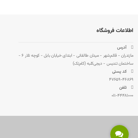
MSI GX660
MSI GX660R
MSI GX680
اطلاعات فروشگاه
MSI GX780
MSI GX780R
 آدرس
MSI GX780DX
مازندران - قائم‌شهر - میدان طالقانی - ابتدای خیابان بابل - کوچه تلار 6 -
MSI GX780DXR
ساختمان تندیس - دیجی‌کلبه (کام‌تِک)
 کد پستی
MSI WT70
47659-46869
Medion Erazer X6813
 تلفن
Medion Erazer X6821
011-44481000
Medion Erazer X7825
Medion Erazer X7833
این باتری در برخی لپ‌تاپ‌های گیمینگ تولیدشده بر پایه پلتفرم MSI نیز مورد استفاده قرار گرفته است. پیش از خرید، بررسی شماره فنی درج‌شده روی باتری اصلی دستگاه توصیه می‌شود.
پارت نامبرهای معادل و جایگزین