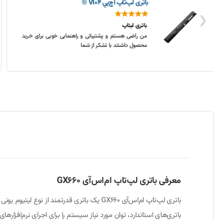
باتری لپ‌تاپ اچ‌پي 8570w (EliteBook)
❮
باتری لپ تاپ اچ پی
خریدی بسیار قیمت مناسب و باکیفیت، متشکرم
معرفی باتری لپ‌تاپ ام‌اس‌آی GX660
باتری‌های استاندارد، توان مورد نیاز سیستم را برای اجرای نرم‌افزا