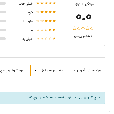
★★★★★
بررسی منابع فنی بین‌المللی نشان می‌دهد که این باتری علاوه بر شماره فنی BTY-M6D با طیف گسترده‌ای از لپ‌تاپ‌های گیمینگ MSI سازگار است. مهم‌ترین مدل‌های پشتیبان
خیلی خوب
میانگین امتیازها
0.0
★★★★☆
خوب
MSI GX660
★★★☆☆
متوسط
MSI GT70
MSI GT760
★★☆☆☆
بد
0 نقد و بررسی
MSI GT780
★☆☆☆☆
خیلی بد
MSI GT780R
MSI GT683
MSI GT683R
MSI GT680
مرتب‌سازی:
آخرین
نقد و بررسی‌‌ (0)
پرسش‌ها و پاسخ‌ها
MSI GT680R
MSI GT663
MSI GT663R
هیچ نقدوبررسی دردسترس نیست
نظر خود را درج کنید.
MSI GT660
MSI GT660R
MSI GX60