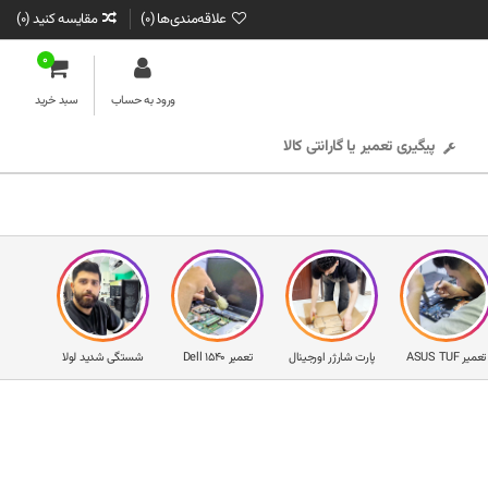
علاقه‌مندی‌ها (
0
)
مقایسه کنید (
0
)
0
ورود به حساب
سبد خرید
پیگیری تعمیر یا گارانتی کالا
تعمیر ASUS TUF
پارت شارژر اورجینال
تعمیر Dell 1540
شستگی شدید لولا