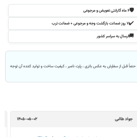
🛡️
۶ ماه گارانتی تعویض و مرجوعی
✔️
۷ روز ضمانت بازگشت وجه و مرجوعی + ضمانت ترب
🚚
ارسال به سراسر کشور
حتماً قبل از سفارش به عکس باتری ، پارت نامبر ، کیفیت ساخت و تولید کننده آن توجه
محمد مازیار
1405-04-20
شارژر اورجینال لپ‌تاپ لنوو 310 ( IdeaPad | اورجینال)