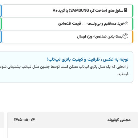
🔋
سلول‌های (ساخت کره SAMSUNG) یا گرید +A
⭐
خرید مستقیم و بی‌واسطه ← قیمت اقتصادی
📦
بسته‌بندی ضدضربه ویژه ارسال
توجه به عکس ، ظرفیت و کیفیت باتری لپ‌تاپ!
از آنجایی که یک مدل باتری لپ‌تاپ ممکن است توسط چندین مدل لپ‌تاپ پشتیبانی شود
فرمائید
.
جواد طالبی
1405-05-02