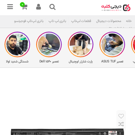
0
خانه
محصولات دیجیتال
قطعات لپ‌تاپ
باتری لپ تاپ
باتری لپ‌تاپ فوجیتسو
S904 (Lifebook)
پ
تعمیر ASUS TUF
پارت شارژر اورجینال
تعمیر Dell 1540
شستگی شدید لولا