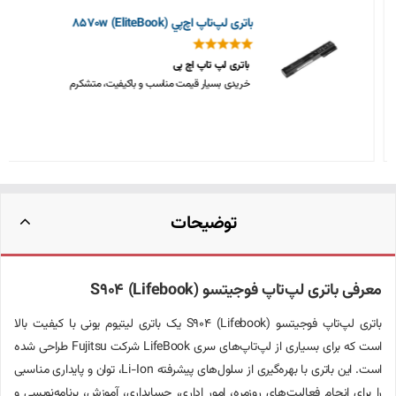
باتری لپ‌تاپ اچ‌پي 8570w (EliteBook)
باتری لپ تاپ اچ پی
خریدی بسیار قیمت مناسب و باکیفیت، متشکرم
توضیحات
معرفی باتری لپ‌تاپ فوجیتسو S904 (Lifebook)
باتری لپ‌تاپ فوجیتسو S904 (Lifebook) یک باتری لیتیوم یونی با کیفیت بالا
است که برای بسیاری از لپ‌تاپ‌های سری LifeBook شرکت Fujitsu طراحی شده
است. این باتری با بهره‌گیری از سلول‌های پیشرفته Li-Ion، توان و پایداری مناسبی
را برای انجام فعالیت‌های روزمره، امور اداری، حسابداری، آموزش، برنامه‌نویسی و