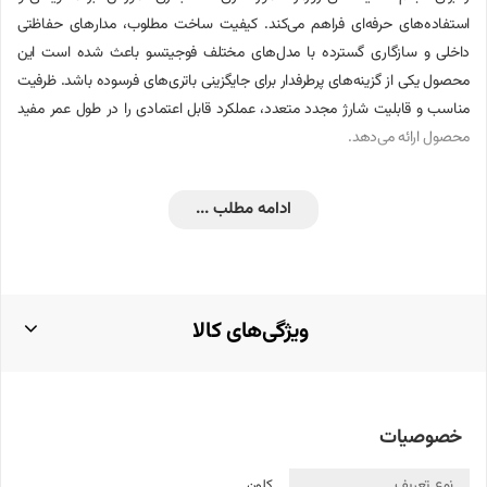
استفاده‌های حرفه‌ای فراهم می‌کند. کیفیت ساخت مطلوب، مدارهای حفاظتی
داخلی و سازگاری گسترده با مدل‌های مختلف فوجیتسو باعث شده است این
محصول یکی از گزینه‌های پرطرفدار برای جایگزینی باتری‌های فرسوده باشد. ظرفیت
مناسب و قابلیت شارژ مجدد متعدد، عملکرد قابل اعتمادی را در طول عمر مفید
محصول ارائه می‌دهد.
نحوه استفاده، نگهداری و افزایش طول عمر باتری
ادامه مطلب ...
برای دستیابی به حداکثر بازدهی، توصیه می‌شود از شارژر اصلی یا شارژری با
مشخصات فنی استاندارد استفاده شود. بهتر است سطح شارژ باتری همواره بین
20 تا 80 درصد حفظ شود و از تخلیه کامل مکرر آن جلوگیری گردد. قرار گرفتن
لپ‌تاپ در محیط‌های بسیار گرم، داخل خودرو یا در معرض تابش مستقیم آفتاب
ویژگی‌های کالا
می‌تواند موجب کاهش عمر سلول‌های باتری شود. همچنین در صورت عدم
استفاده طولانی‌مدت از لپ‌تاپ، نگهداری باتری در محیط خشک و خنک با شارژ
حدود 50 درصد پیشنهاد می‌شود.
خصوصیات
مدارهای محافظ داخلی این باتری از دستگاه در برابر افزایش جریان، اتصال کوتاه،
شارژ بیش از حد، تخلیه بیش از حد و افزایش دما محافظت می‌کنند. این ویژگی‌ها
نوع تعریف
کلون