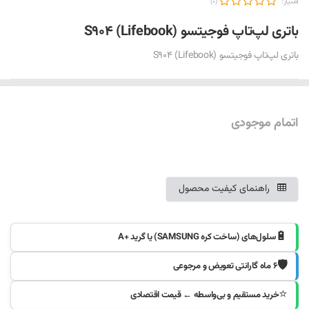
امتیاز:
(0)
باتری لپ‌تاپ فوجیتسو S904 (Lifebook)
باتری لپ‌تاپ فوجیتسو S904 (Lifebook)
اتمام موجودی
موجود شد خبرم کنید
راهنمای کیفیت محصول
🔋
سلول‌های (ساخت کره SAMSUNG) یا گرید +A
🛡️
۶ ماه گارانتی تعویض و مرجوعی
⭐
خرید مستقیم و بی‌واسطه ← قیمت اقتصادی