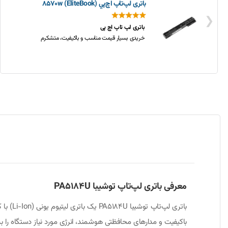
باتری لپ‌تاپ اچ‌پي 8570w (EliteBook)
❮
باتری لپ تاپ اچ پی
خریدی بسیار قیمت مناسب و باکیفیت، متشکرم
معرفی باتری لپ‌تاپ توشیبا PA5184U
باکیفیت و مدارهای محافظتی هوشمند، انرژی مورد نیاز دستگاه را به‌