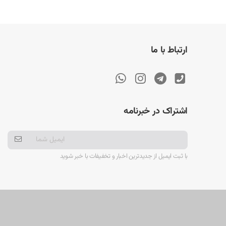
ارتباط با ما
اشتراک در خبرنامه
با ثبت ایمیل از جدیدترین اخبار و تخفیفات با خبر شوید
تری علاوه بر شماره فنی PA5184U با شماره قطعات متعددی در بازار شناخته می‌شود که از مهم‌ترین آن‌ها می‌توان به موارد زیر اشاره کرد: PA5184U-1BRS، PA5185U، PA5185U-1BRS، PA5186U، PA5186U-
کنید: