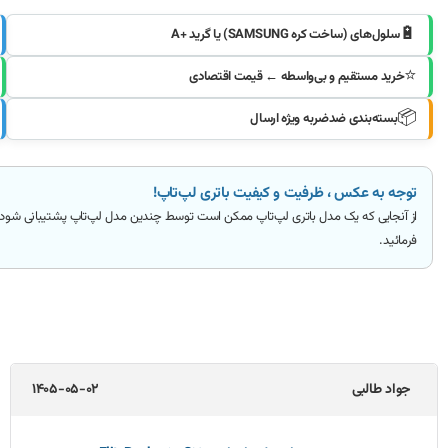
🔋
سلول‌های (ساخت کره SAMSUNG) یا گرید +A
⭐
خرید مستقیم و بی‌واسطه ← قیمت اقتصادی
📦
بسته‌بندی ضدضربه ویژه ارسال
توجه به عکس ، ظرفیت و کیفیت باتری لپ‌تاپ!
از آنجایی که یک مدل باتری لپ‌تاپ ممکن است توسط چندین مدل لپ‌تاپ پشتیبانی شود
فرمائید
.
جواد طالبی
1405-05-02