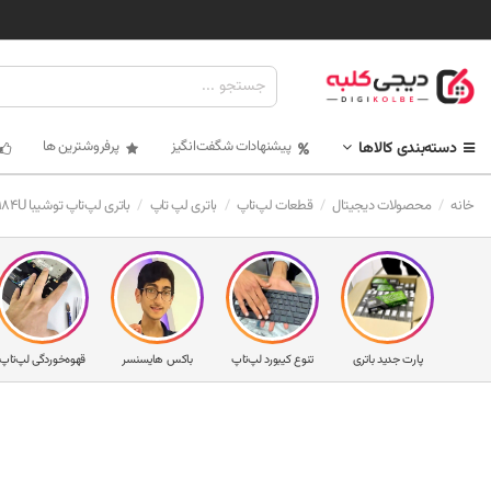
پیشنهادات شگفت‌انگیز
پرفروشترین ها
دسته‌بندی کالاها
خانه
محصولات دیجیتال
قطعات لپ‌تاپ
باتری لپ تاپ
باتری لپ‌تاپ توشیبا PA5184U ®
پارت جدید باتری
تنوع کیبورد لپ‌تاپ
باکس هایسنسر
قهوه‌خوردگی لپ‌تاپ