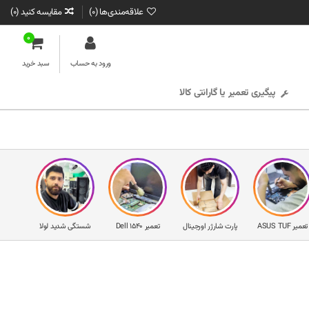
علاقه‌مندی‌ها (
0
)
مقایسه کنید (
0
)
0
ورود به حساب
سبد خرید
پیگیری تعمیر یا گارانتی کالا
تعمیر ASUS TUF
پارت شارژر اورجینال
تعمیر Dell 1540
شستگی شدید لولا