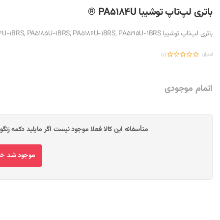
باتری لپ‌تاپ توشیبا PA5184U ®
باتری لپ‌تاپ توشیبا PA5184U, PA5184U-1BRS, PA5185U-1BRS, PA5186U-1BRS, PA5195U-1BRS
امتیاز:
(0)
اتمام موجودی
متأسفانه این کالا فعلا موجود نیست اگر مایلید دکمه زنگ
موجود شد خبر