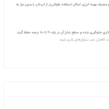
هینه انرژی، امکان استفاده طولانی‌تر از لپ‌تاپ را بدون نیاز به
برای افزایش طول عمر باتری، توصیه می‌شود از شارژر اصلی توشیبا یا آداپتور دارای مشخصات استاندارد استفاده شود. بهتر است از تخلیه کامل مداوم باتری جلوگیری شده و سطح شارژ آن در بازه 20 تا 80 درصد حفظ گردد.
اعث کاهش عمر سلول‌های باتری شود.
فیلم و نرم‌افزارهای کاربردی استفاده می‌کنند، گزینه‌ای مناسب محسوب
اپتور برق را جدا نمایید. سپس ضامن‌های نگهدارنده باتری را آزاد کرده و باتری قدیمی را خارج کنید.
ه و سپس در استفاده عادی قرار دهید تا سیستم مدیریت انرژی لپ‌تاپ