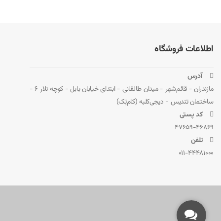
Toshiba Satellite S50D-B Series
Toshiba Satellite S55-B Series
Toshiba Satellite Pro C50-B Series
اطلاعات فروشگاه
Toshiba Satellite Pro C55-B Series
Toshiba Satellite Pro L50-B Series
 آدرس
Toshiba Satellite Pro L55-B Series
مازندران - قائم‌شهر - میدان طالقانی - ابتدای خیابان بابل - کوچه تلار 6 -
Toshiba Satellite Pro R50-B Series
ساختمان تندیس - دیجی‌کلبه (کام‌تِک)
 کد پستی
Toshiba Satellite Pro R50-C Series.
47659-46869
پارت نامبرهای معادل و جایگزین
 تلفن
011-44481000
1BRS، PA5195U و PA5195U-1BRS. وجود این پارت‌نامبرهای معادل باعث می‌شود کاربران بتوانند هنگام جستجوی قطعه جایگزین، گزینه‌های سازگار بیشتری را بررسی کنند.
محصولات مرتبط در فروشگاه دیجی‌کلبه
در فروشگاه دیجی‌کلبه، محصولات مرتبطی وجود دارد که می‌تواند نیاز