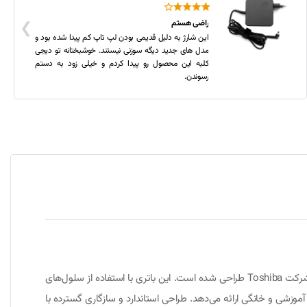
❯
راضی هستم
این شارژ به دلیل قدیمی بودن لپ تاپ کم پیدا شده بود و
مدل های جدید دیگه سوزنی نیستند. خوشبختانه تو دیجی
کلبه این محصول رو پیدا کردم و خیلی زود به دستم
رسوندن.
باتری لپ‌تاپ توشیبا PA5184U یک باتری لیتیوم یونی (Li-Ion) با کیفیت بالا است که برای بسیاری از لپ‌تاپ‌های سری Satellite و Satellite Pro شرکت Toshiba طراحی شده است. این باتری با استفاده از سلول‌های
 آموزشی و خانگی ارائه می‌دهد. طراحی استاندارد و سازگاری گسترده با