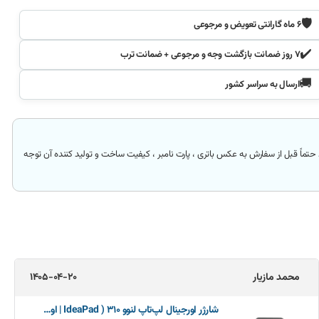
🛡️
۶ ماه گارانتی تعویض و مرجوعی
✔️
۷ روز ضمانت بازگشت وجه و مرجوعی + ضمانت ترب
🚚
ارسال به سراسر کشور
حتماً قبل از سفارش به عکس باتری ، پارت نامبر ، کیفیت ساخت و تولید کننده آن توجه
محمد مازیار
1405-04-20
شارژر اورجینال لپ‌تاپ لنوو 310 ( IdeaPad | اورجینال)