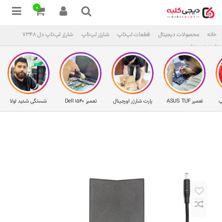
0
خانه
محصولات دیجیتال
قطعات لپ‌تاپ
شارژر لپ‌تاپ
شارژر لپ‌تاپ دل 7348
( Inspiron )
پ
تعمیر ASUS TUF
پارت شارژر اورجینال
تعمیر Dell 1540
شستگی شدید لولا