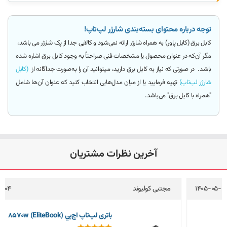
توجه درباره محتوای بسته‌بندی شارژر لپ‌تاپ!
کابل برق (کابل پاور)
به همراه شارژر ارائه
نمی‌شود و کالایی جدا از پک شارژر می باشد
،
مگر آن‌که
در عنوان محصول یا مشخصات فنی صراحتاً به وجود کابل برق اشاره شده
باشد.
در صورتی که نیاز به کابل برق دارید، میتوانید آن را به‌صورت جداگانه از
(کابل
شارژر لپ‌تاپ)
تهیه فرمایید یا از میان مدل‌هایی انتخاب کنید که عنوان آن‌ها شامل
"همراه با کابل برق"
می‌باشد.
آخرین نظرات مشتریان
مجتبی کولیوند
1405-05-04
باتری لپ‌تاپ اچ‌پي 8570w (EliteBook)