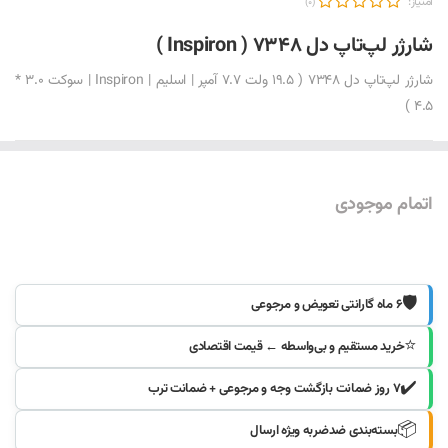
امتیاز:
(0)
شارژر لپ‌تاپ دل 7348 ( Inspiron )
شارژر لپ‌تاپ دل 7348 ( 19.5 ولت 7.7 آمپر | اسلیم | Inspiron | سوکت 3.0 *
4.5 )
اتمام موجودی
موجود شد خبرم کنید
🛡️
۶ ماه گارانتی تعویض و مرجوعی
⭐
خرید مستقیم و بی‌واسطه ← قیمت اقتصادی
✔️
۷ روز ضمانت بازگشت وجه و مرجوعی + ضمانت ترب
📦
بسته‌بندی ضدضربه ویژه ارسال