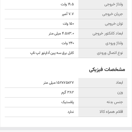
– ورودی: ۱۰۰–۲۴۰ ولت AC، ۵۰/۶۰ هرتز
ولتاژ خروجی
19.5 ولت
– خروجی: ۱۹.۵ ولت و 7.۷ آمپر
جریان خروجی
7.7 آمپر
– توان خروجی: حدود ۱5۰ وات
توان خروجی
150 وات
– نوع سوکت: ۳.۰ × ۴.۵ میلی‌متر (Slim) با پین داخلی
ابعاد کانکتور خروجی
4.5x3.0 میلی متر
– طراحی: باریک و سبک‌وزن برای حمل آسان
ولتاژ ورودی
240 ولت
محصولات مرتبط
نوع اتصال ورودی
کابل برق سه پین آداپتور لپ تاپ
برای خرید شارژرهای لپ‌تاپ ، می‌توانید به لینک زیر مراجعه کنید:
مشخصات فیزیکی
دیجی کلبه
ابعاد
152x75x27 میلی متر
وزن
382 گرم
جنس بدنه
پلاستیک
اقلام همراه کالا
ندارد