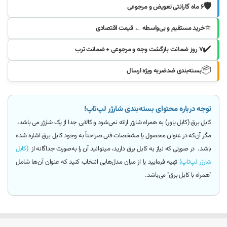
🛡️
۶ ماه گارانتی تعویض و مرجوعی
⭐
خرید مستقیم و بی‌واسطه ← قیمت اقتصادی
✔️
۷ روز ضمانت بازگشت وجه و مرجوعی + ضمانت ترب
📦
بسته‌بندی ضدضربه ویژه ارسال
توجه درباره محتوای بسته‌بندی شارژر لپ‌تاپ!
کابل برق (کابل پاور)
به همراه شارژر ارائه
نمی‌شود و کالایی جدا از پک شارژر می باشد
،
مگر آن‌که
در عنوان محصول یا مشخصات فنی صراحتاً به وجود کابل برق اشاره شده
باشد.
در صورتی که نیاز به کابل برق دارید، میتوانید آن را به‌صورت جداگانه از
(کابل
شارژر لپ‌تاپ)
تهیه فرمایید یا از میان مدل‌هایی انتخاب کنید که عنوان آن‌ها شامل
"همراه با کابل برق"
می‌باشد.