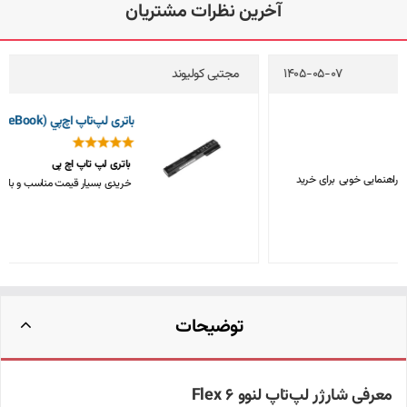
آخرین نظرات مشتریان
مجتبی کولیوند
1405-05-04
باتری لپ‌تاپ اچ‌پي 8570w (EliteBook)
باتری لپ تاپ اچ پی
خریدی بسیار قیمت مناسب و باکیفیت، متشکرم
توضیحات
معرفی شارژر لپ‌تاپ لنوو Flex 6