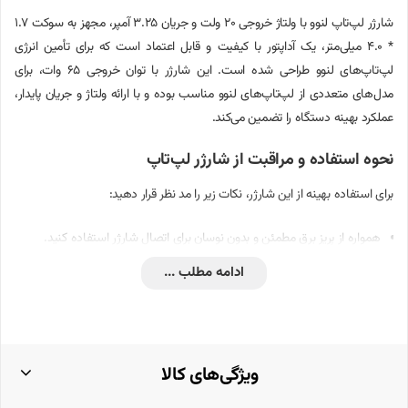
شارژر لپ‌تاپ لنوو با ولتاژ خروجی 20 ولت و جریان 3.25 آمپر، مجهز به سوکت 1.7
* 4.0 میلی‌متر، یک آداپتور با کیفیت و قابل اعتماد است که برای تأمین انرژی
لپ‌تاپ‌های لنوو طراحی شده است. این شارژر با توان خروجی 65 وات، برای
مدل‌های متعددی از لپ‌تاپ‌های لنوو مناسب بوده و با ارائه ولتاژ و جریان پایدار،
عملکرد بهینه دستگاه را تضمین می‌کند.
نحوه استفاده و مراقبت از شارژر لپ‌تاپ
برای استفاده بهینه از این شارژر، نکات زیر را مد نظر قرار دهید:
همواره از پریز برق مطمئن و بدون نوسان برای اتصال شارژر استفاده کنید.
ادامه مطلب ...
از پیچاندن یا خم کردن بیش از حد کابل شارژر خودداری کنید تا از آسیب به
سیم‌ها جلوگیری شود.
در هنگام عدم استفاده، شارژر را از برق جدا کرده و در مکانی خشک و خنک
نگهداری کنید.
ویژگی‌های کالا
از تماس شارژر با مایعات و رطوبت پرهیز کنید.