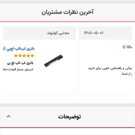
آخرین نظرات مشتریان
مجتبی کولیوند
1405-05-04
باتری لپ‌تاپ اچ‌پي 8570w (EliteBook)
باتری لپ تاپ اچ پی
خریدی بسیار قیمت مناسب و باکیفیت، متشکرم
توضیحات