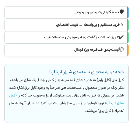
🛡️
۶ ماه گارانتی تعویض و مرجوعی
⭐
خرید مستقیم و بی‌واسطه ← قیمت اقتصادی
✔️
۷ روز ضمانت بازگشت وجه و مرجوعی + ضمانت ترب
📦
بسته‌بندی ضدضربه ویژه ارسال
توجه درباره محتوای بسته‌بندی شارژر لپ‌تاپ!
کابل برق (کابل پاور)
به همراه شارژر ارائه
نمی‌شود و کالایی جدا از پک شارژر می باشد
،
مگر آن‌که
در عنوان محصول یا مشخصات فنی صراحتاً به وجود کابل برق اشاره شده
باشد.
در صورتی که نیاز به کابل برق دارید، میتوانید آن را به‌صورت جداگانه از
(کابل
شارژر لپ‌تاپ)
تهیه فرمایید یا از میان مدل‌هایی انتخاب کنید که عنوان آن‌ها شامل
"همراه با کابل برق"
می‌باشد.