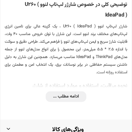
توضیحی کلی در خصوص شارژر لپ‌تاپ لنوو U260 (
IdeaPad )
شارژر لپ‌تاپ لنوو U260 ( IdeaPad ) ، یک گزینه عالی برای تامین انرژی
لپ‌تاپ‌های مختلف برند لنوو است. این شارژر با توان خروجی مناسب 40 وات،
قابلیت شارژ سریع و ایمن لپ‌تاپ‌های لنوو را فراهم می‌کند. طراحی دقیق و سوکت
با اندازه 2.5 * 5.5 میلی‌متر، این محصول را برای انواع مدل‌های لنوو از جمله
مدل‌های ThinkPad و IdeaPad مناسب می‌سازد. همچنین این شارژر به دلیل
داشتن سیستم حفاظتی در برابر نوسانات برق، یک انتخاب امن و مطمئن برای
استفاده روزانه است.
نحوه مراقبت، استفاده و موارد استفاده از شارژر
ادامه مطلب ...
برای استفاده بهینه از شارژر لپ‌تاپ لنوو 20 ولت 2 آمپر، رعایت نکات زیر ضروری
است:
از شارژر در محیط‌های خشک و دور از رطوبت استفاده کنید.
ویژگی‌های کالا
از اتصال شارژر به پریزهای برق با ولتاژ مناسب اطمینان حاصل کنید.