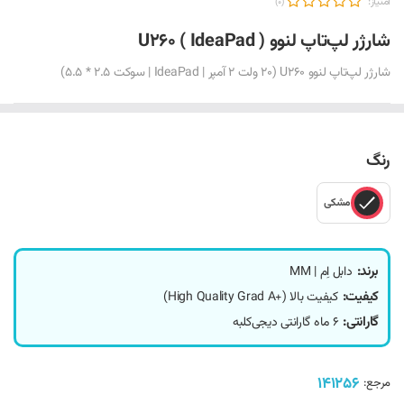
امتیاز:
(0)
شارژر لپ‌تاپ لنوو U260 ( IdeaPad )
شارژر لپ‌تاپ لنوو U260 (20 ولت 2 آمپر | IdeaPad | سوکت 2.5 * 5.5)
رنگ
مشکی
برند:
دابل اِم | MM
کیفیت:
کیفیت بالا (+High Quality Grad A)
گارانتی:
6 ماه گارانتی دیجی‌کلبه
141256
مرجع: