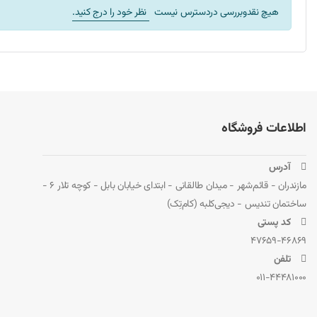
فروشگاه دیجی‌کلبه با ارائه خدمات عالی، ارسال سریع و پشتیبانی ت
هیچ نقدوبررسی دردسترس نیست
نظر خود را درج کنید.
اطلاعات فروشگاه
 آدرس
مازندران - قائم‌شهر - میدان طالقانی - ابتدای خیابان بابل - کوچه تلار 6 -
ساختمان تندیس - دیجی‌کلبه (کام‌تِک)
 کد پستی
47659-46869
 تلفن
011-44481000