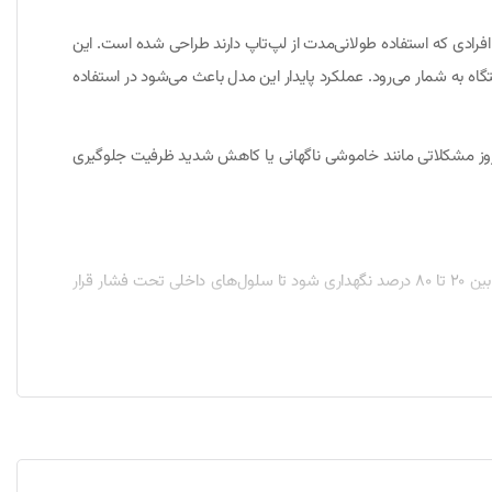
ب می‌شود که برای کاربران حرفه‌ای، دانشجویان و افرادی که استفاده طولانی‌مدت از لپ‌تاپ دارند طراحی شده است. این
گاه به شمار می‌رود. عملکرد پایدار این مدل باعث می‌شود در استفاده
Think، به خوبی با سخت‌افزار دستگاه سازگار شده و از بروز مشکلاتی مانند خاموشی ناگهانی یا کاهش شدید ظرفیت جلوگیری
برای افزایش طول عمر باتری لپ‌تاپ بهتر است همواره از شارژر اصلی یا شارژر دارای ولتاژ استاندارد استفاده شود. توصیه می‌شود میزان شارژ دستگاه بین 20 تا 80 درصد نگهداری شود تا سلول‌های داخلی تحت فشار قرار
رصد نگه داشته و دستگاه را در محیط خشک و خنک قرار دهید. استفاده از نرم‌افزارهای مدیریت انرژی لنوو نیز می‌تواند به
یید. سپس قفل‌های نگهدارنده باتری را باز کرده و باتری قدیمی را خارج