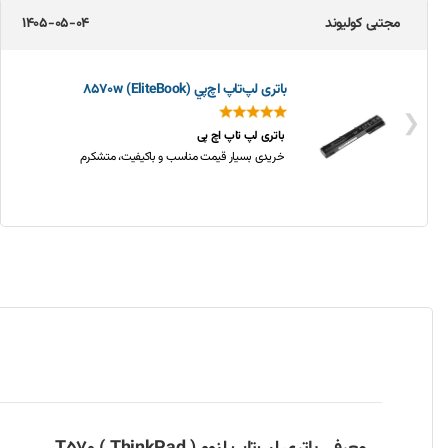
مجتبی کولیوند
1405-05-04
باتری لپ‌تاپ اچ‌پي 8570w (EliteBook)
❮
باتری لپ تاپ اچ پی
خریدی بسیار قیمت مناسب و باکیفیت، متشکرم