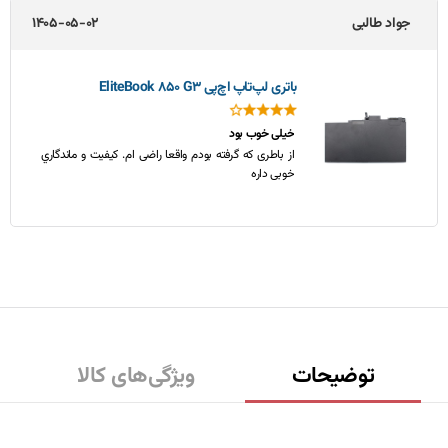
جواد طالبی
1405-05-02
باتری لپ‌تاپ اچ‌پی EliteBook 850 G3
خیلی خوب بود
از باطری که گرفته بودم واقعا راضی ام. کیفیت و ماندگاري
خوبی داره
توضیحات
ویژگی‌های کالا