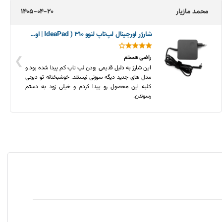
محمد مازیار
1405-04-20
شارژر اورجینال لپ‌تاپ لنوو 310 ( IdeaPad | اورجینال)
❯
راضی هستم
این شارژ به دلیل قدیمی بودن لپ تاپ کم پیدا شده بود و
مدل های جدید دیگه سوزنی نیستند. خوشبختانه تو دیجی
کلبه این محصول رو پیدا کردم و خیلی زود به دستم
رسوندن.