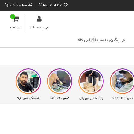
علاقه‌مندی‌ها (
0
)
مقایسه کنید (
0
)
0
ورود به حساب
سبد خرید
پیگیری تعمیر یا گارانتی کالا
تعمیر ASUS TUF
پارت شارژر اورجینال
تعمیر Dell 1540
شستگی شدید لولا