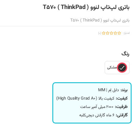
باتری لپ‌تاپ لنوو T570 ( ThinkPad )
باتری لپ‌تاپ لنوو T570 ( ThinkPad )
امتیاز:
(0)
رنگ
مشکی
برند:
دابل اِم | MM
کیفیت:
کیفیت بالا (+High Quality Grad A)
ظرفیت:
2000 میلی آمپر ساعت
گارانتی:
6 ماه گارانتی دیجی‌کلبه