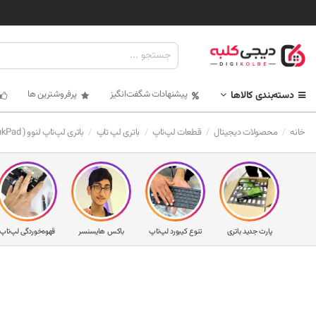
پیشنهادات شگفت‌انگیز
پرفروشترین ها
دسته‌بندی کالاها
خانه
محصولات دیجیتال
قطعات لپ‌تاپ
باتری لپ تاپ
باتری لپ‌تاپ لنوو T570 ( ThinkPad )
پارت جدید باتری
تنوع کیبورد لپ‌تاپ
باکس هایسنسر
قهوه‌خوردگی لپ‌تاپ