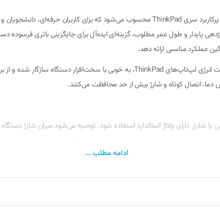
باتری لپ‌تاپ لنوو T570 ( ThinkPad ) یکی از باتری‌های باکیفیت و پرکاربرد سری ThinkPad محسو
دهی پایدار و طول عمر مطلوب، گزینه‌ای ایده‌آل برای جایگزینی باتری فرسوده دست
ین عملکرد مناسبی ارائه دهد.
این محصول با طراحی استاندارد و هماهنگی کامل با سیستم مدیریت انرژی لپ‌تاپ‌های Pad
ش دما، اتصال کوتاه و شارژ بیش از حد محافظت می‌کنند.
 می‌تواند باعث افزایش دمای باتری شده و عمر مفید آن را کاهش دهد.
ادامه مطلب ...
در صورتی که برای مدت طولانی از لپ‌تاپ استفاده نمی‌کنید، بهتر است شارژ باتری را حدود 50 د
جهیزات تخصصی آن را جایگزین کنند. ابتدا لپ‌تاپ را خاموش کرده و شارژر را جدا نما