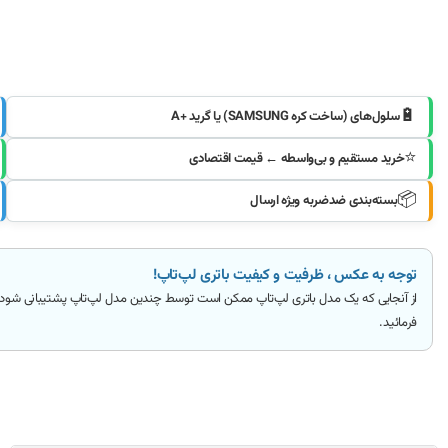
🔋
سلول‌های (ساخت کره SAMSUNG) یا گرید +A
⭐
خرید مستقیم و بی‌واسطه ← قیمت اقتصادی
📦
بسته‌بندی ضدضربه ویژه ارسال
توجه به عکس ، ظرفیت و کیفیت باتری لپ‌تاپ!
از آنجایی که یک مدل باتری لپ‌تاپ ممکن است توسط چندین مدل لپ‌تاپ پشتیبانی شود
فرمائید
.