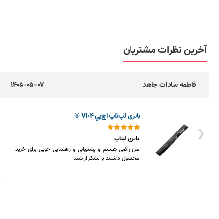
آخرین نظرات مشتریان
مجتبی کولیوند
1405-05-04
باتری لپ‌تاپ اچ‌پي 8570w (EliteBook)
❮
باتری لپ تاپ اچ پی
خریدی بسیار قیمت مناسب و باکیفیت، متشکرم