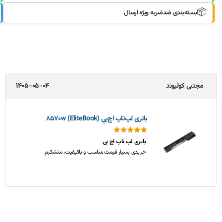
📦
بسته‌بندی ضدضربه ویژه ارسال
جواد طالبی
1405-05-02
باتری لپ‌تاپ اچ‌پی EliteBook 850 G3
خیلی خوب بود
از باطری که گرفته بودم واقعا راضی ام. کیفیت و ماندگاري
خوبی داره