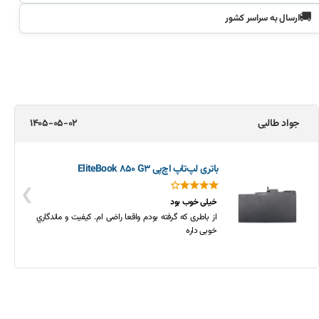
🚚
ارسال به سراسر کشور
محمد مازیار
1405-04-20
شارژر اورجینال لپ‌تاپ لنوو 310 ( IdeaPad | اورجینال)
❯
راضی هستم
این شارژ به دلیل قدیمی بودن لپ تاپ کم پیدا شده بود و
مدل های جدید دیگه سوزنی نیستند. خوشبختانه تو دیجی
کلبه این محصول رو پیدا کردم و خیلی زود به دستم
رسوندن.