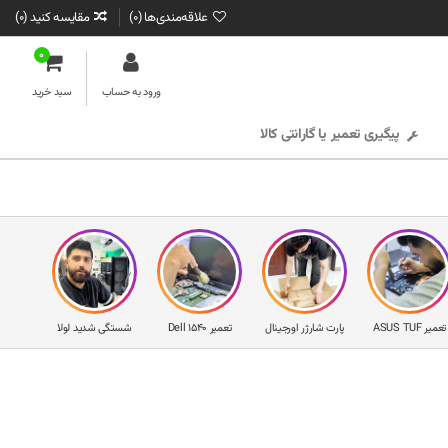
علاقه‌مندی‌ها (
0
)
مقایسه کنید (
0
)
0
ورود به حساب
سبد خرید
پیگیری تعمیر یا گارانتی کالا
تعمیر ASUS TUF
پارت شارژر اورجینال
تعمیر Dell 1540
شستگی شدید لولا