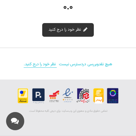
0.0
توان خروجی: 120 وات
ابعاد کانکتور: 4.4 * 6.5 میلی‌متر (دارای پین مرکزی)
نظر خود را درج کنید
وزن: حدود 587 گرم
نقد و بررسی‌‌ (0)
ابعاد: 168 × 64 × 40.6 میلی‌متر
سازگاری شارژر لپ‌تاپ سونی PCG-FR415 با مدل‌های
هیچ نقدوبررسی دردسترس نیست
نظر خود را درج کنید.
مختلف لپ‌تاپ سونی
این شارژر با مدل‌های زیر از لپ‌تاپ‌های سونی سازگار است:
Sony Vaio PCG-FR415
تمامی حقوق مادی و معنوی اين وب‌سايت برای دیجی کلبه محفوظ است.
Sony Vaio PCG-81412M
Sony Vaio PCG-FR215E