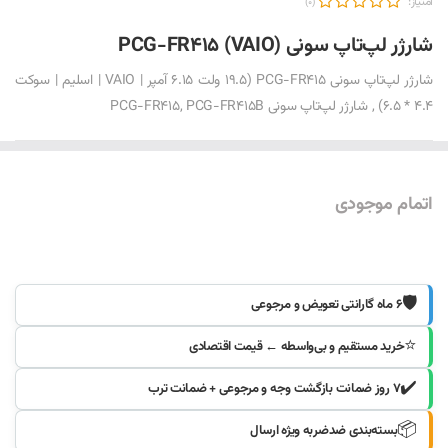
امتیاز:
(0)
شارژر لپ‌تاپ سونی PCG-FR415 (VAIO)
شارژر لپ‌تاپ سونی PCG-FR415 (19.5 ولت 6.15 آمپر | VAIO | اسلیم | سوکت
4.4 * 6.5) , شارژر لپ‌تاپ سونی PCG-FR415, PCG-FR415B
اتمام موجودی
موجود شد خبرم کنید
🛡️
۶ ماه گارانتی تعویض و مرجوعی
⭐
خرید مستقیم و بی‌واسطه ← قیمت اقتصادی
✔️
۷ روز ضمانت بازگشت وجه و مرجوعی + ضمانت ترب
📦
بسته‌بندی ضدضربه ویژه ارسال