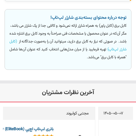
توجه درباره محتوای بسته‌بندی شارژر لپ‌تاپ!
کابل برق (کابل پاور)
به همراه شارژر ارائه
نمی‌شود و کالایی جدا از پک شارژر می باشد
،
مگر آن‌که
در عنوان محصول یا مشخصات فنی صراحتاً به وجود کابل برق اشاره شده
باشد.
در صورتی که نیاز به کابل برق دارید، میتوانید آن را به‌صورت جداگانه از
(کابل
شارژر لپ‌تاپ)
تهیه فرمایید یا از میان مدل‌هایی انتخاب کنید که عنوان آن‌ها شامل
"همراه با کابل برق"
می‌باشد.
آخرین نظرات مشتریان
مجتبی کولیوند
1405-05-04
باتری لپ‌تاپ اچ‌پي 8570w (EliteBook)