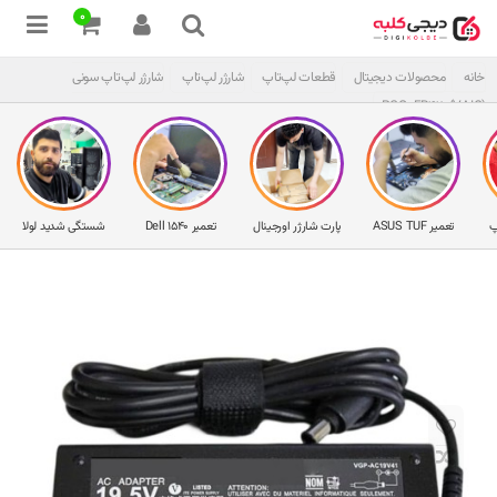
0
خانه
محصولات دیجیتال
قطعات لپ‌تاپ
شارژر لپ‌تاپ
شارژر لپ‌تاپ سونی
PCG-FR415 (VAIO)
پ
تعمیر ASUS TUF
پارت شارژر اورجینال
تعمیر Dell 1540
شستگی شدید لولا