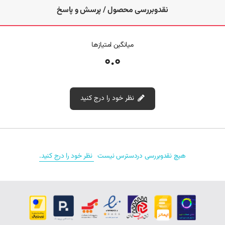
نمونه‌ها دارای مدارهای محافظتی در برابر افزایش جریان، اتصال کوتاه و نوسانات
نقدوبررسی محصول / پرسش و پاسخ
ولتاژ هستند که امنیت بیشتری را برای لپ‌تاپ فراهم می‌کنند.
مدل‌های سازگار با شارژر لپ‌تاپ فوجیتسو L7300
میانگین امتیازها
(Lifebook)
0.0
بر اساس اطلاعات فنی و لیست‌های موجود، این نوع شارژر برای مدل‌های مختلفی
از لپ‌تاپ‌های فوجیتسو مناسب است. از جمله مدل‌های سازگار می‌توان به
نظر خود را درج کنید
Fujitsu Lifebook A530، L7300، AH531، AH572، S2210، N3510 و برخی
مدل‌های سری Amilo اشاره کرد. قبل از خرید شارژر جدید، حتماً ولتاژ و آمپر
نوشته‌شده روی شارژر قبلی دستگاه را با مشخصات این آداپتور مطابقت دهید تا از
نقد و بررسی‌‌ (0)
سازگاری کامل مطمئن شوید.
هیچ نقدوبررسی دردسترس نیست
نظر خود را درج کنید.
برای مشاهده
محصولات بیشتر در دیجی‌کلبه
این لینک را دنبال کنید.
همچنین برای دیدن
شارژرهای بیشتر لپ‌تاپ
می‌توانید وارد این صفحه شوید.