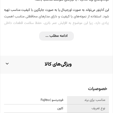
این آداپتور می‌تواند به صورت اورجینال یا به صورت جایگزین با کیفیت مناسب تهیه
شود. استفاده از نمونه‌های با کیفیت و دارای مدارهای محافظتی مناسب اهمیت
زیادی دارد، زیرا این موضوع به افزایش عمر باتری، حفظ سلامت قطعات داخلی
لپ‌تاپ و جلوگیری از آسیب‌های احتمالی ناشی از نوسانات برق کمک می‌کند.
ادامه مطلب ...
همچنین انتخاب شارژری که دقیقاً با ویژگی‌های فنی دستگاه مطابقت داشته باشد
تاثیر زیادی در کارکرد مناسب و طولانی مدت لپ‌تاپ دارد.
نحوه مراقبت و استفاده از شارژر لپ‌تاپ فوجیتسو L7300
(Lifebook)
ویژگی‌های کالا
برای افزایش عمر شارژر و حفظ عملکرد مناسب آن، باید مراقبت‌های ساده‌ای را
هنگام استفاده انجام دهید. دقت کنید شارژر تنها زمانی به لپ‌تاپ وصل شود که
سوکت و پورت کاملاً هم‌راستا باشند تا از وارد شدن فشار به پورت جلوگیری شود.
خصوصیات
همچنین استفاده از محافظ برق یا UPS برای جلوگیری از تاثیرات نوسانات برق
شهری توصیه می‌شود. شارژر را در محیط خشک و با تهویه مناسب قرار دهید و از
مناسب برای برند
فوجیتسو | Fujitsu
پوشاندن یا قرار دادن آن در سطوح گرم پرهیز کنید. تمیز نگه داشتن سوکت و پورت
نوع تعریف
کلون
شارژر با استفاده از هوای فشرده یا پارچه خشک باعث برقراری اتصال بهتر و موثرتر