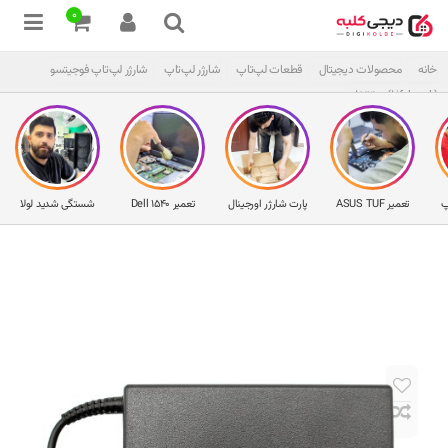
0
خانه
محصولات دیجیتال
قطعات لپ‌تاپ
شارژر لپ‌تاپ
شارژر لپ‌تاپ فوجیتسو
L7300 (Lifebook)
پ
تعمیر ASUS TUF
پارت شارژر اورجینال
تعمیر Dell 1540
شستگی شدید لولا