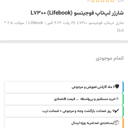
امتیاز:
(0)
شارژر لپ‌تاپ فوجیتسو L7300 (Lifebook)
شارژر لپ‌تاپ فوجیتسو L7300 (19 ولت 4.22 آمپر | Lifebook | سوکت 2.5 *
5.5)
اتمام موجودی
موجود شد خبرم کنید
🛡️
۶ ماه گارانتی تعویض و مرجوعی
⭐
خرید مستقیم و بی‌واسطه ← قیمت اقتصادی
✔️
۷ روز ضمانت بازگشت وجه و مرجوعی + ضمانت ترب
📦
بسته‌بندی ضدضربه ویژه ارسال