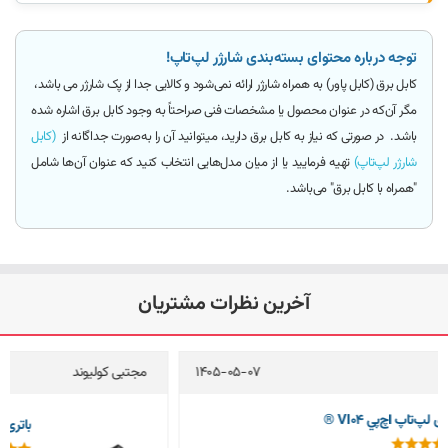
توجه درباره محتوای بسته‌بندی شارژر لپ‌تاپ!
کابل برق (کابل پاور)
به همراه شارژر ارائه
نمی‌شود و کالایی جدا از پک شارژر می باشد
،
مگر آن‌که
در عنوان محصول یا مشخصات فنی صراحتاً به وجود کابل برق اشاره شده
باشد.
در صورتی که نیاز به کابل برق دارید، میتوانید آن را به‌صورت جداگانه از
(کابل
شارژر لپ‌تاپ)
تهیه فرمایید یا از میان مدل‌هایی انتخاب کنید که عنوان آن‌ها شامل
"همراه با کابل برق"
می‌باشد.
آخرین نظرات مشتریان
مجتبی کولیوند
1405-05-04
باتری لپ‌تاپ اچ‌پي 8570w (EliteBook)