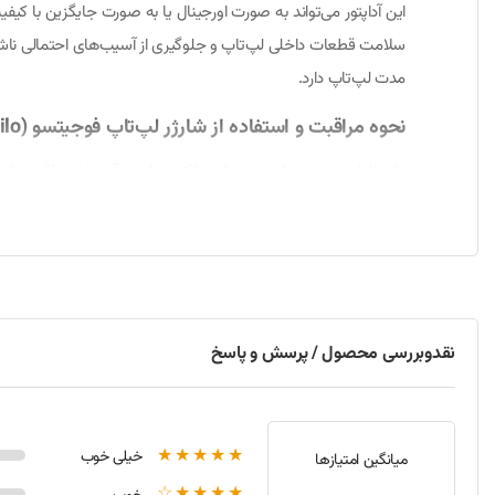
این آداپتور می‌تواند به صورت اورجینال یا به صورت جایگزین با کی
سلامت قطعات داخلی لپ‌تاپ و جلوگیری از آسیب‌های احتمالی ناشی ا
مدت لپ‌تاپ دارد.
نحوه مراقبت و استفاده از شارژر لپ‌تاپ فوجیتسو A6600 (Amilo)
برای افزایش عمر شارژر و حفظ عملکرد مناسب آن، باید مراقبت‌های س
پورت جلو
پرهیز کنید. تمیز نگه داشتن سوکت و پورت شارژر با استفاده از هوا
نحوه نصب و راه‌اندازی
نقدوبررسی محصول / پرسش و پاسخ
روشن شدن چراغ نشانگر روی شارژر به معنای اتصال صحیح و شروع فر
یابد.
مشخصات فنی و ویژگی‌ها
★★★★★
خیلی خوب
میانگین امتیازها
★★★★☆