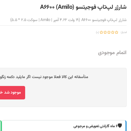
شارژر لپ‌تاپ فوجیتسو A6600 (Amilo)
شارژر لپ‌تاپ فوجیتسو A6600 (19 ولت 4.22 آمپر | Amilo | سوکت 2.5 * 5.5)
امتیاز:
(0)
اتمام موجودی
متأسفانه این کالا فعلا موجود نیست اگر مایلید دکمه زنگ
موجود شد خبر
🛡️
۶ ماه گارانتی تعویض و مرجوعی