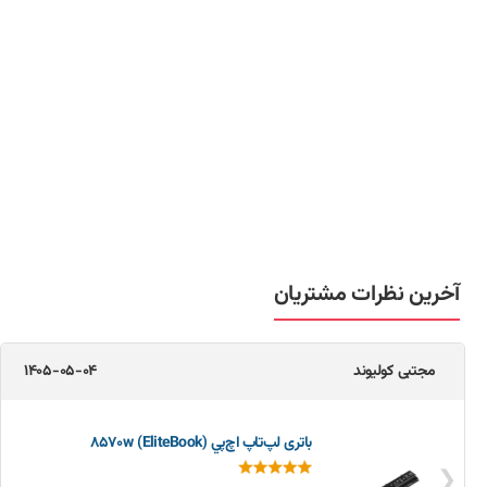
آخرین نظرات مشتریان
مجتبی کولیوند
1405-05-04
باتری لپ‌تاپ اچ‌پي 8570w (EliteBook)
❮