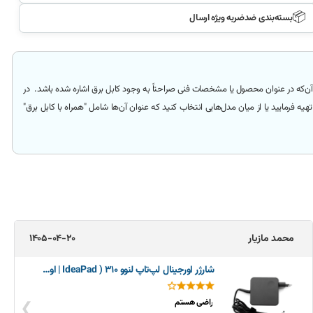
📦
بسته‌بندی ضدضربه ویژه ارسال
آن‌که
در عنوان محصول یا مشخصات فنی صراحتاً به وجود کابل برق اشاره شده باشد.
در
هیه فرمایید یا از میان مدل‌هایی انتخاب کنید که عنوان آن‌ها شامل
"همراه با کابل برق"
محمد مازیار
1405-04-20
شارژر اورجینال لپ‌تاپ لنوو 310 ( IdeaPad | اورجینال)
❯
راضی هستم