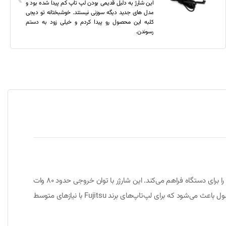
این شارژ به دلیل قدیمی بودن لپ تاپ کم پیدا شده بود و
مدل های جدید دیگه سوزنی نیستند. خوشبختانه تو دیجی
کلبه این محصول رو پیدا کردم و خیلی زود به دستم
رسوندن.
شارژر لپ‌تاپ فوجیتسو A6600 (Amilo) یکی از آداپتورهای برق استاندارد است که برای لپ‌تاپ‌های فوجیتسو طراحی شده و برق مناسب، پایدار و ایمن را برای دستگاه فراهم می‌کند. این شارژر با توان خروجی حدود 80 وات
قادر است نیاز انرژی دستگاه را در شرایط عادی کاری تأمین کرده و عملکرد لپ‌تاپ را بدون اختلال نگه دارد. مشخصات ولتاژ و جریان خروجی این محصول باعث می‌شود که برای لپ‌تاپ‌های برند Fujitsu با نیازهای متوسط