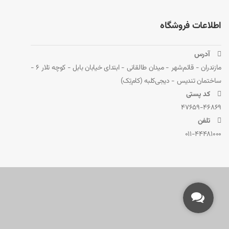
اطلاعات فروشگاه
 آدرس
مازندران - قائم‌شهر - میدان طالقانی - ابتدای خیابان بابل - کوچه تلار 6 -
ساختمان تندیس - دیجی‌کلبه (کام‌تِک)
 کد پستی
47659-46869
 تلفن
011-44481000