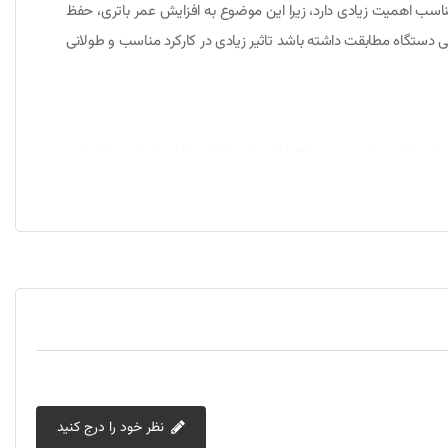
مناسب اهمیت زیادی دارد، زیرا این موضوع به افزایش عمر باتری، حفظ
 دستگاه مطابقت داشته باشد تاثیر زیادی در کارکرد مناسب و طولانی
 شود که سوکت و پورت کاملاً هم‌راستا باشند تا از وارد شدن فشار به
رژر را در محیط خشک و با تهویه مناسب قرار دهید و از پوشاندن یا قرار دادن آن در سطوح گرم
به آداپتور و سپس به پریز برق متصل کنید. در مرحله بعد، سوکت 2.5 × 5.5 میلی‌متری را با دقت وارد پورت شارژ لپ‌تاپ کنید تا اتصال برقرار شود. در بسیاری از نمونه‌ها
فشار به محل اتصال جلوگیری کنید تا عمر مفید کابل و پورت افزایش
نظر خود را درج کنید
این شارژر دارای مشخصات فنی زیر است: ولتاژ خروجی 19 ولت، جریان خروجی 4.22 آمپر و توان خروجی حدود 80 وات. نوع سوکت خروجی آن 5.5 × 2.5 میلی‌متر است و ورودی برق AC آن محدوده 100 تا 240 ولت با