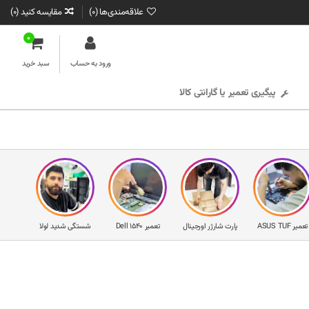
علاقه‌مندی‌ها (
0
)
مقایسه کنید (
0
)
0
ورود به حساب
سبد خرید
پیگیری تعمیر یا گارانتی کالا
تعمیر ASUS TUF
پارت شارژر اورجینال
تعمیر Dell 1540
شستگی شدید لولا