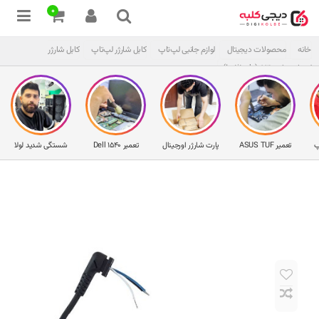
0
خانه
محصولات دیجیتال
لوازم جانبی لپ‌تاپ
کابل شارژر لپ‌تاپ
کابل شارژر
لپ‌تاپ دل 5300 (Latitude)
پ
تعمیر ASUS TUF
پارت شارژر اورجینال
تعمیر Dell 1540
شستگی شدید لولا