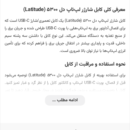
معرفی کلی کابل شارژر لپ‌تاپ دل 5300 (Latitude)
کابل شارژر لپ‌تاپ دل 5300 (Latitude) یک کابل تعمیری/شارژ USB‑C است که
برای اتصال آداپتور برق به لپ‌تاپ‌هایی با پورت USB‑C طراحی شده و جریان برق را
از منبع تغذیه به دستگاه منتقل می‌کند. این نوع کابل با داشتن سه رشته سیم
داخلی، قدرت و پایداری بیشتر در انتقال جریان برق را فراهم کرده که برای تأمین
انرژی لپ‌تاپ‌ها با نیاز توان بالا ضروری است.
نحوه استفاده و مراقبت از کابل
برای استفاده بهینه از کابل شارژر لپ‌تاپ دل 5300 (Latitude) توصیه می‌شود
قبل از اتصال، پورت USB‑C لپ‌تاپ و کانکتور کابل را از نظر گرد و غبار تمیز کنید.
کابل را به‌صورت مستقیم و بدون خم‌کردن شدید در محل خروجی قرار دهید تا عمر
مفید آن افزایش یابد. از کشیدن ناگهانی کابل هنگام جدا کردن آن خودداری کنید تا
ادامه مطلب ...
رشته‌های سیم داخلی آسیب نبینند. نگهداری در دمای محیط، دور از رطوبت و نور
مستقیم خورشید نیز به طول عمر آن کمک می‌کند.
راه‌اندازی و نصب