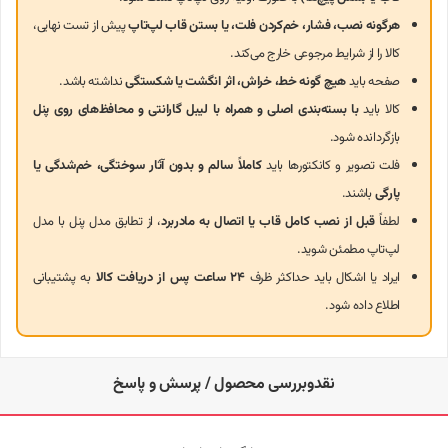
هرگونه نصب، فشار، خم‌کردن فلت، یا بستن قاب لپ‌تاپ
پیش از تست نهایی،
محصولات مرتبط در دیجی‌کلبه
کالا را از شرایط مرجوعی خارج می‌کند.
برای مشاهده و خرید سایر پنل‌های نمایشگر لپ‌تاپ می‌توانید به لینک زیر در
صفحه باید
هیچ گونه خط، خراش، اثر انگشت یا شکستگی
نداشته باشد.
فروشگاه
دیجی‌کلبه
مراجعه نمایید.
کالا باید
با بسته‌بندی اصلی و همراه با لیبل گارانتی و محافظ‌های روی پنل
بازگردانده شود.
فلت تصویر و کانکتورها باید
کاملاً سالم و بدون آثار سوختگی، خم‌شدگی یا
پارگی
باشند.
لطفاً
قبل از نصب کامل قاب یا اتصال به مادربرد
، از تطابق مدل پنل با مدل
لپ‌تاپ مطمئن شوید.
ایراد یا اشکال باید حداکثر ظرف
۲۴ ساعت پس از دریافت کالا
به پشتیبانی
اطلاع داده شود.
نقدوبررسی محصول / پرسش و پاسخ