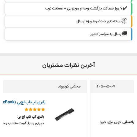
✔️
۷ روز ضمانت بازگشت وجه و مرجوعی + ضمانت ترب
📦
بسته‌بندی ضدضربه ویژه ارسال
🚚
ارسال به سراسر کشور
آخرین نظرات مشتریان
مجتبی کولیوند
1405-05-04
باتری لپ‌تاپ اچ‌پي 8570w (EliteBook)
باتری لپ تاپ اچ پی
خریدی بسیار قیمت مناسب و باکیفیت، متشکرم