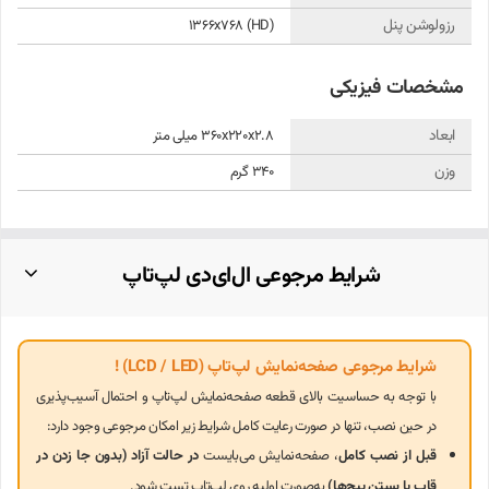
مشخصات فنی و خصوصیات ال‌ای‌دی لپ‌تاپ ۱۵.۶
رزولوشن پنل
1366x768 (HD)
اینچ ۳۰ پین (اسلیم | براق)
مشخصات فیزیکی
اندازه
۱۵.۶ اینچ
وضوح تصویر
۱۳۶۶×۷۶۸ (HD)
ابعاد
360x220x2.8 میلی متر
نوع پنل
LED - TFT - Slim
وزن
340 گرم
نوع کانکتور
۳۰ پین - پایین راست
روشنایی
220 نیت
کنتراست
۵۰۰:۱
شرایط مرجوعی ال‌ای‌دی لپ‌تاپ
نوع سطح
براق (Glossy)
پارت‌نامبر
NT156WHM-N32
سازنده
BOE
شرایط مرجوعی صفحه‌نمایش لپ‌تاپ (LCD / LED) !
لیست دستگاه‌های سازگار
با توجه به حساسیت بالای قطعه صفحه‌نمایش لپ‌تاپ و احتمال آسیب‌پذیری
Asus X550C / X550V / X550VX
در حین نصب، تنها در صورت رعایت کامل شرایط زیر امکان مرجوعی وجود دارد:
قبل از نصب کامل
، صفحه‌نمایش می‌بایست
در حالت آزاد (بدون جا زدن در
سری Asus X550CA / CC (با بررسی بیشتر)
قاب یا بستن پیچ‌ها)
به‌صورت اولیه روی لپ‌تاپ تست شود.