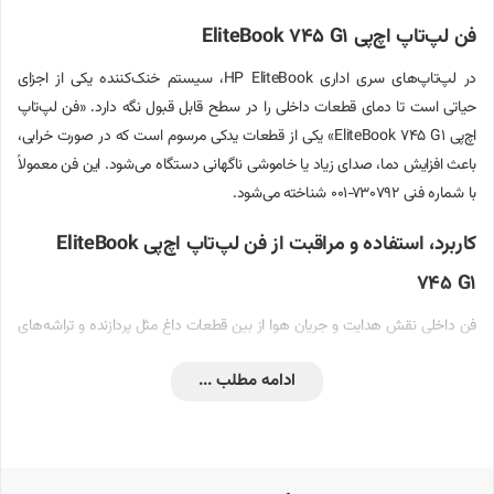
فن لپ‌تاپ اچ‌پی EliteBook 745 G1
در لپ‌تاپ‌های سری اداری HP EliteBook، سیستم خنک‌کننده یکی از اجزای
حیاتی است تا دمای قطعات داخلی را در سطح قابل قبول نگه دارد. «فن لپ‌تاپ
اچ‌پی EliteBook 745 G1» یکی از قطعات یدکی مرسوم است که در صورت خرابی،
باعث افزایش دما، صدای زیاد یا خاموشی ناگهانی دستگاه می‌شود. این فن معمولاً
با شماره فنی 730792‑001 شناخته می‌شود.
کاربرد، استفاده و مراقبت از فن لپ‌تاپ اچ‌پی EliteBook
745 G1
فن داخلی نقش هدایت و جریان هوا از بین قطعات داغ مثل پردازنده و تراشه‌های
دیگر را دارد. وقتی فن خراب شود، گرما انباشته شده و قطعات حساس ممکن
ادامه مطلب ...
است آسیب ببینند. بنابراین استفاده و نگهداری صحیح از آن اهمیت زیادی دارد.
نکات مراقبتی:
به‌طور دوره‌ای دریچه‌های هوای لپ‌تاپ را تمیز کرده و گرد و غبار را با هوای