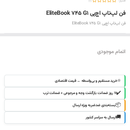
امتیاز:
(0)
فن لپ‌تاپ اچ‌پی EliteBook 745 G1
فن لپ‌تاپ اچ‌پی EliteBook 745 G1
اتمام موجودی
موجود شد خبرم کنید
⭐
خرید مستقیم و بی‌واسطه ← قیمت اقتصادی
✔️
۷ روز ضمانت بازگشت وجه و مرجوعی + ضمانت ترب
📦
بسته‌بندی ضدضربه ویژه ارسال
🚚
ارسال به سراسر کشور