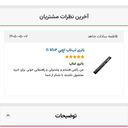
آخرین نظرات مشتریان
1405-05-07
مجتبی کولیوند
ری لپ‌تاپ اچ‌پي VI04 ®
باتری لپ‌تاپ
ترى لبتاپ
باتری 
 راضى هستم و پشتيبانى و راهنمايى خوبى براى خريد
خریدی 
صول داشتند با تشكر از شما
توضیحات