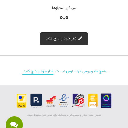
میانگین امتیازها
0.0
توصیه می‌شود قبل از نصب فن جدید، هیت‌سینک و سطوح تماس را تمیز کرده و
در صورت نیاز خمیر سیلیکون جدید استفاده شود.
مشخصات فنی و خصوصیات فن لپ‌تاپ اچ‌پی EliteBook
نظر خود را درج کنید
745 G1
نقد و بررسی‌‌ (0)
مشخصات فنی این فن به شرح زیر است:
هیچ نقدوبررسی دردسترس نیست
نظر خود را درج کنید.
شماره فنی: 730792‑001
ولتاژ کاری: 5V DC
جریان مصرفی: 0.5 آمپر
نوع کانکتور: 4 پین (PWM)
تمامی حقوق مادی و معنوی اين وب‌سايت برای دیجی کلبه محفوظ است.
طراحی: نوع دمنده (blower)