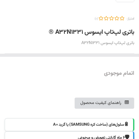
امتیاز:
(0)
باتری لپ‌تاپ ایسوس A32N1331 ®
باتری لپ‌تاپ ایسوس A32N1331
اتمام موجودی
موجود شد خبرم کنید
راهنمای کیفیت محصول
🔋
سلول‌های (ساخت کره SAMSUNG) یا گرید +A
🛡️
۶ ماه گارانتی تعویض و مرجوعی