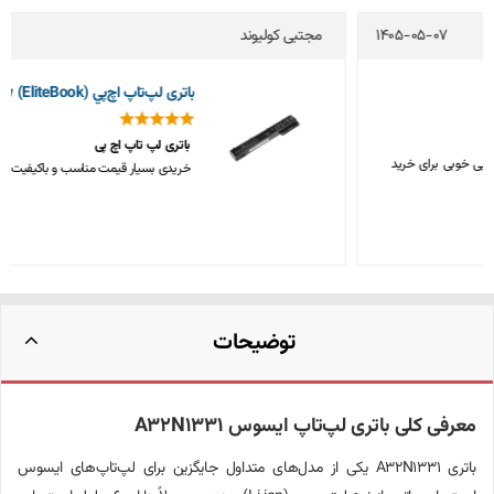
مجتبی کولیوند
1405-05-04
باتری لپ‌تاپ اچ‌پي 8570w (EliteBook)
باتری لپ تاپ اچ پی
خریدی بسیار قیمت مناسب و باکیفیت، متشکرم
توضیحات
معرفی کلی باتری لپ‌تاپ ایسوس A32N1331
باتری A32N1331 یکی از مدل‌های متداول جایگزین برای لپ‌تاپ‌های ایسوس