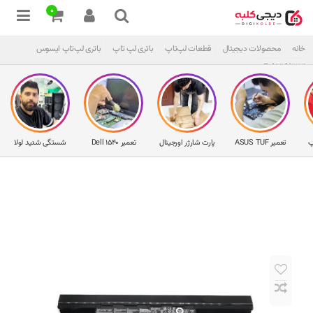
0
خانه
محصولات دیجیتال
قطعات لپ‌تاپ
باتری لپ تاپ
باتری لپ‌تاپ ایسوس
A32N1331 ®
پ
تعمیر ASUS TUF
پارت شارژر اورجینال
تعمیر Dell 1540
شستگی شدید لولا