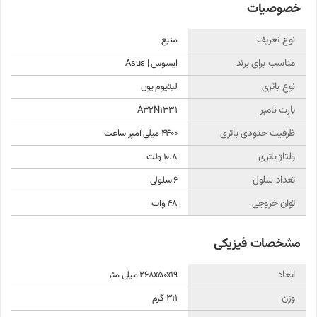
خصوصیات
از شارژر اصلی یا شارژری با جریان/ولتاژ مناسب استفاده کنید تا نوسانات برق
آسیبی به باتری نزند.
نوع تعریف
منبع
در دوره‌های زمانی منظم (مثلاً هر چند ماه یک بار) باتری را تا تقریباً 100٪ شارژ
مناسب برای برند
ایسوس | Asus
کرده و سپس تا حدود ۱۰–۲۰٪ استفاده کنید تا کالیبراسیون داخلی بهتر شود.
نوع باتری
لیتیوم یون
از استفاده هم‌زمان پردازش‌های سنگین هنگام شارژ شدن باتری اجتناب
پارت نامبر
A32N1331
کنید، چون گرمای زیاد به باتری آسیب می‌زند.
ظرفیت حدودی باتری
4400 میلی آمپر ساعت
نحوه نصب و راه‌اندازی
ولتاژ باتری
10.8 ولت
تعداد سلول
6 سلولی
مراحل نصب باتری جایگزین به این صورت است:
توان خروجی
48 وات
ابتدا لپ‌تاپ را خاموش کرده و آداپتور شارژر را از آن جدا کنید.
مشخصات فیزیکی
پیچ‌های قاب زیر لپ‌تاپ را باز نمایید تا به قطعات داخلی دسترسی پیدا کنید.
قاب زیر را به آرامی بلند کرده و جدا کنید (دقت کنید به فشرده شدن گیره‌ها یا
ابعاد
268x50x19 میلی متر
قفل‌های پلاستیکی).
وزن
311 گرم