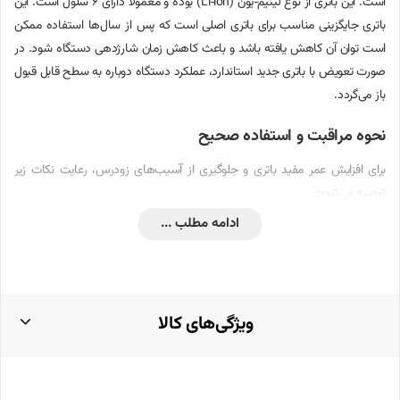
است. این باتری از نوع لیتیم‑یون (Li‑ion) بوده و معمولاً دارای ۶ سلول است. این
باتری جایگزینی مناسب برای باتری اصلی است که پس از سال‌ها استفاده ممکن
است توان آن کاهش یافته باشد و باعث کاهش زمان شارژدهی دستگاه شود. در
صورت تعویض با باتری جدید استاندارد، عملکرد دستگاه دوباره به سطح قابل قبول
باز می‌گردد.
نحوه مراقبت و استفاده صحیح
برای افزایش عمر مفید باتری و جلوگیری از آسیب‌های زودرس، رعایت نکات زیر
توصیه می‌شود:
ادامه مطلب ...
از دماهای بالا خودداری کنید؛ لپ‌تاپ را روی سطح ضخیم یا غیرقابل تهویه
نگذارید.
تا حد امکان شارژ را بین حدود 20٪ تا 80٪ نگه دارید و از تخلیه کامل مکرر
اجتناب کنید.
ویژگی‌های کالا
اگر مدت طولانی از دستگاه استفاده نمی‌کنید، باتری را تا حدود 40–60٪ شارژ
کرده و دستگاه را خاموش کنید.