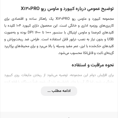
توضیح عمومی درباره کیبورد و ماوس رپو X130PRO
مجموعه کیبورد و ماوس رپو X130PRO یک راهکار ساده و اقتصادی برای
کاربری‌های روزمره اداری و خانگی است. این محصول دارای کیبورد ۱۰۴ کلیده با
کلیدهای کم‌صدا و ماوس اپتیکال با سنسور ۱۰۰۰ تا ۱۶۰۰ DPI بوده و به‌صورت
USB و بدون نیاز به نصب درایور قابل استفاده است. طراحی ضد ریخت‌وپاش و
کلیدهای حک‌شده با لیزر، عمر مفید وسیله را بالا می‌برد و برای محیط‌های پرکاربرد
گزینه‌ای ثابت و قابل‌اتکا محسوب می‌شود.
نحوه مراقبت و استفاده
برای افزایش دوام این مجموعه، توصیه می‌شود از ریختن مایعات روی کیبورد
جلوگیری شود، اما اگر آب یا چای ناخواسته وارد آن شود، فوراً دستگاه را قطع کرده
و خشک نمایید. تمیزکاری با یک پارچه‌ی میکروفایبر خشک یا کمی مرطوب به‌راحتی
ادامه مطلب ...
لکه‌های روی کلیدها را پاک می‌کند. ماوس را نیز با استفاده از پنبه مرطوب بدون
فشار زیاد تمیز کنید. استفاده‌ی متناوب و نگهداری در محیط‌های خشک به افزایش
عمر کمک می‌کند.