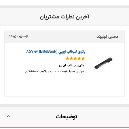
آخرین نظرات مشتریان
مجتبی کولیوند
1405-05-04
باتری لپ‌تاپ اچ‌پي 8570w (EliteBook)
باتری لپ تاپ اچ پی
خریدی بسیار قیمت مناسب و باکیفیت، متشکرم
توضیحات