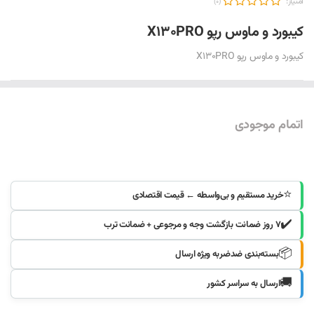
امتیاز:
(0)
کیبورد و ماوس رپو X130PRO
کیبورد و ماوس رپو X130PRO
اتمام موجودی
موجود شد خبرم کنید
⭐
خرید مستقیم و بی‌واسطه ← قیمت اقتصادی
✔️
۷ روز ضمانت بازگشت وجه و مرجوعی + ضمانت ترب
📦
بسته‌بندی ضدضربه ویژه ارسال
🚚
ارسال به سراسر کشور