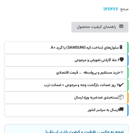
146466
مرجع:
راهنمای کیفیت محصول
🔋
سلول‌های (ساخت کره SAMSUNG) یا گرید +A
🛡️
۶ ماه گارانتی تعویض و مرجوعی
⭐
خرید مستقیم و بی‌واسطه ← قیمت اقتصادی
✔️
۷ روز ضمانت بازگشت وجه و مرجوعی + ضمانت ترب
📦
بسته‌بندی ضدضربه ویژه ارسال
🚚
ارسال به سراسر کشور
توجه به عکس ، ظرفیت و کیفیت باتری لپ‌تاپ!