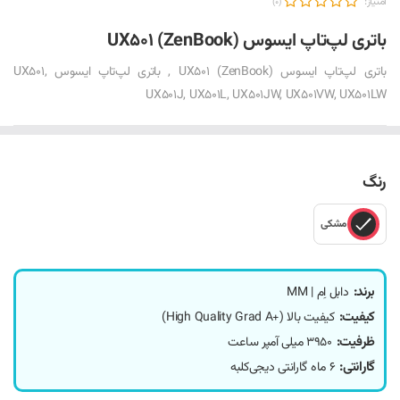
امتیاز:
(0)
باتری لپ‌تاپ ایسوس UX501 (ZenBook)
باتری لپ‌تاپ ایسوس UX501 (ZenBook) , باتری لپ‌تاپ ایسوس UX501,
UX501J, UX501L, UX501JW, UX501VW, UX501LW
رنگ
مشکی
برند:
دابل اِم | MM
کیفیت:
کیفیت بالا (+High Quality Grad A)
ظرفیت:
3950 میلی آمپر ساعت
گارانتی:
6 ماه گارانتی دیجی‌کلبه