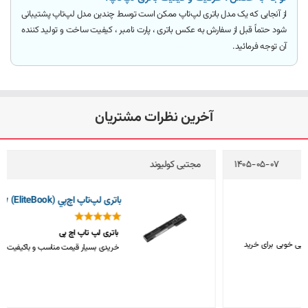
از آنجایی که یک مدل باتری لپ‌تاپ ممکن است توسط چندین مدل لپ‌تاپ پشتیبانی
شود
حتماً قبل از سفارش به عکس باتری ، پارت نامبر ، کیفیت ساخت و تولید کننده
آن توجه فرمائید
.
آخرین نظرات مشتریان
مجتبی کولیوند
1405-05-04
باتری لپ‌تاپ اچ‌پي 8570w (EliteBook)
باتری لپ تاپ اچ پی
خریدی بسیار قیمت مناسب و باکیفیت، متشکرم