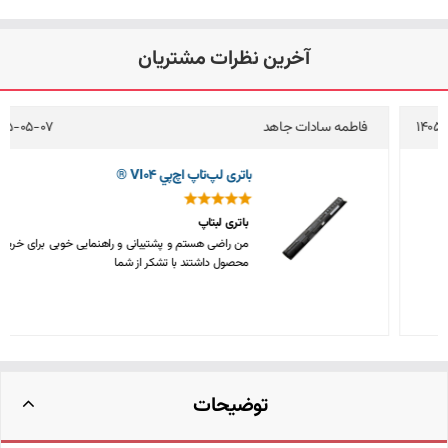
آخرین نظرات مشتریان
فاطمه سادات جاهد
1405-05-07
باتری لپ‌تاپ اچ‌پي VI04 ®
باترى لبتاپ
من راضى هستم و پشتيبانى و راهنمايى خوبى براى خريد
محصول داشتند با تشكر از شما
توضیحات