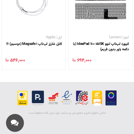
لنوو | Lenovo
اپل | Apple
کیبورد لپ‌تاپ لنوو IdeaPad 110-15ISK (با
کابل شارژر لپ‌تاپ Magsafe 1 (دوسیم) ®
دکمه پاور بدون فریم)
694,000 ﷼
546,000 ﷼
تمامی حقوق مادی و معنوی اين وب‌سايت برای دیجی کلبه محفوظ است.