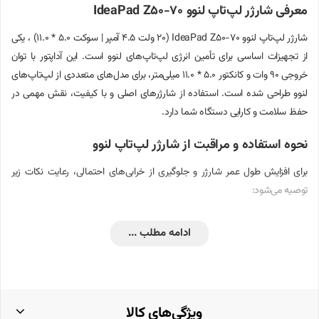
معرفی شارژر لپ‌تاپ لنوو IdeaPad Z50-70
شارژر لپ‌تاپ لنوو IdeaPad Z50-70 (20 ولت 4.5 آمپر | سوکت 5.0 * 11.0) ، یکی
از تجهیزات اساسی برای تأمین انرژی لپ‌تاپ‌های لنوو است. این آداپتور با توان
خروجی 90 وات و کانکتور 5.0 * 11.0 میلی‌متر، برای مدل‌های متعددی از لپ‌تاپ‌های
لنوو طراحی شده است. استفاده از شارژرهای اصلی و با کیفیت، نقش مهمی در
حفظ سلامت و کارایی دستگاه شما دارد.
نحوه استفاده و مراقبت از شارژر لپ‌تاپ لنوو
برای افزایش طول عمر شارژر و جلوگیری از خرابی‌های احتمالی، رعایت نکات زیر
توصیه می‌شود:
از کشیدن و خم کردن شدید کابل شارژر خودداری کنید تا از آسیب به سیم‌ها
ادامه مطلب ...
جلوگیری شود.
شارژر را در محیط‌های خشک و خنک نگهداری کنید و از قرار دادن آن در
معرض رطوبت یا حرارت مستقیم پرهیز کنید.
ویژگی‌های کالا
هنگام جدا کردن شارژر از پریز برق، از کشیدن کابل خودداری کرده و دوشاخه را