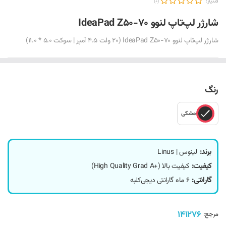
امتیاز:
(0)
شارژر لپ‌تاپ لنوو IdeaPad Z50-70
شارژر لپ‌تاپ لنوو IdeaPad Z50-70 (20 ولت 4.5 آمپر | سوکت 5.0 * 11.0)
رنگ
مشکی
برند:
لینوس | Linus
کیفیت:
کیفیت بالا (+High Quality Grad A)
گارانتی:
6 ماه گارانتی دیجی‌کلبه
141276
مرجع: