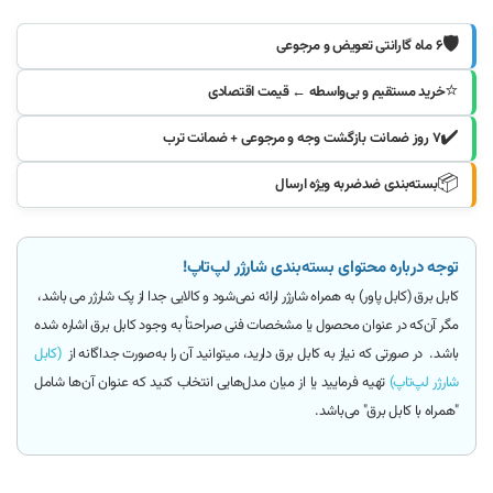
🛡️
۶ ماه گارانتی تعویض و مرجوعی
⭐
خرید مستقیم و بی‌واسطه ← قیمت اقتصادی
✔️
۷ روز ضمانت بازگشت وجه و مرجوعی + ضمانت ترب
📦
بسته‌بندی ضدضربه ویژه ارسال
توجه درباره محتوای بسته‌بندی شارژر لپ‌تاپ!
کابل برق (کابل پاور)
به همراه شارژر ارائه
نمی‌شود و کالایی جدا از پک شارژر می باشد
،
مگر آن‌که
در عنوان محصول یا مشخصات فنی صراحتاً به وجود کابل برق اشاره شده
باشد.
در صورتی که نیاز به کابل برق دارید، میتوانید آن را به‌صورت جداگانه از
(کابل
شارژر لپ‌تاپ)
تهیه فرمایید یا از میان مدل‌هایی انتخاب کنید که عنوان آن‌ها شامل
"همراه با کابل برق"
می‌باشد.