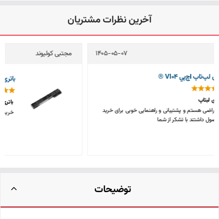
آخرین نظرات مشتریان
مجتبی کولیوند
1405-05-04
باتری لپ‌تاپ اچ‌پي 8570w (EliteBook)
باتری لپ تاپ اچ پی
خریدی بسیار قیمت مناسب و باکیفیت، متشکرم
توضیحات