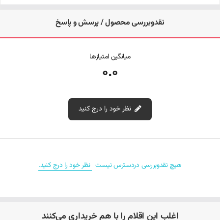
طول کابل: 1.8 متر
نقدوبررسی محصول / پرسش و پاسخ
ویژگی‌های ایمنی: محافظت در برابر ولتاژ و جریان بیش از حد، دمای بالا و
اتصال کوتاه
میانگین امتیازها
0.0
دستگاه‌های سازگار با شارژر لپ‌تاپ لنوو X1 Carbon
(ThinkPad)
نظر خود را درج کنید
این شارژر با بسیاری از لپ‌تاپ‌های لنوو و سایر برندها که از پورت USB-C برای
شارژ استفاده می‌کنند، سازگار است. برخی از مدل‌های سازگار عبارتند از:
نقد و بررسی‌‌ (0)
Lenovo ThinkPad T480s، T490، T580
هیچ نقدوبررسی دردسترس نیست
نظر خود را درج کنید.
Lenovo Yoga C930، C940
Lenovo Chromebook C330، S330
Lenovo IdeaPad سری‌های مختلف با پورت USB-C
اغلب این اقلام را با هم خریداری می‌کنند