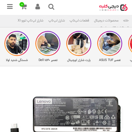
0
خانه
محصولات دیجیتال
قطعات لپ‌تاپ
شارژر لپ‌تاپ
شارژر لپ‌تاپ لنوو X1
Carbon (ThinkPad)
پ
تعمیر ASUS TUF
پارت شارژر اورجینال
تعمیر Dell 1540
شستگی شدید لولا