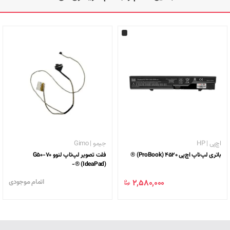
MacBook Pro (13-inch, 2018, Four Thunderbolt 3 Ports)
برای مشاهده لیست کامل دستگاه‌های سازگار، می‌توانید به
این صفحه محصول
مراجعه کنید.
محصولات مرتبط
در فروشگاه دیجی‌کلبه، محصولات مرتبطی مانند
شارژرهای متنوع لپ‌تاپ
موجود
است که می‌توانید بر اساس نیاز خود انتخاب کنید.
اچ‌پی | HP
جیمو | Gimo
باتری لپ‌تاپ اچ‌پی 4520 (ProBook) ®
فلت تصویر لپ‌تاپ لنوو G50-70
(IdeaPad) ®-
2,580,000 ﷼
اتمام موجودی