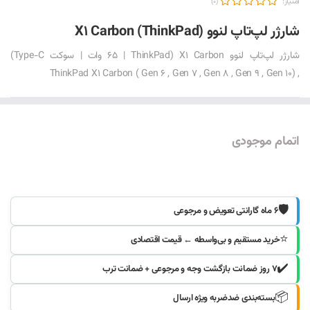
امتیاز:
(0)
شارژر لپ‌تاپ لنوو X1 Carbon (ThinkPad)
شارژر لپ‌تاپ لنوو X1 Carbon (65 | ThinkPad وات | سوکت Type-C)
, ThinkPad X1 Carbon ( Gen 6 , Gen 7 , Gen 8 , Gen 9 , Gen 10)
اتمام موجودی
موجود شد خبرم کنید
🛡️
۶ ماه گارانتی تعویض و مرجوعی
⭐
خرید مستقیم و بی‌واسطه ← قیمت اقتصادی
✔️
۷ روز ضمانت بازگشت وجه و مرجوعی + ضمانت ترب
📦
بسته‌بندی ضدضربه ویژه ارسال