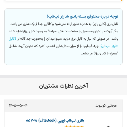
توجه درباره محتوای بسته‌بندی شارژر لپ‌تاپ!
کابل برق (کابل پاور)
به همراه شارژر ارائه
نمی‌شود و کالایی جدا از پک شارژر می باشد
،
مگر آن‌که
در عنوان محصول یا مشخصات فنی صراحتاً به وجود کابل برق اشاره شده
باشد.
در صورتی که نیاز به کابل برق دارید، میتوانید آن را به‌صورت جداگانه از
(کابل
شارژر لپ‌تاپ)
تهیه فرمایید یا از میان مدل‌هایی انتخاب کنید که عنوان آن‌ها شامل
"همراه با کابل برق"
می‌باشد.
آخرین نظرات مشتریان
مجتبی کولیوند
1405-05-04
باتری لپ‌تاپ اچ‌پي 8570w (EliteBook)