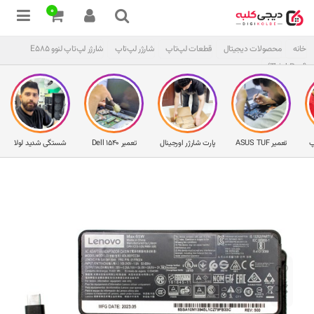
0
خانه
محصولات دیجیتال
قطعات لپ‌تاپ
شارژر لپ‌تاپ
شارژر لپ‌تاپ لنوو E585
(ThinkPad)
پ
تعمیر ASUS TUF
پارت شارژر اورجینال
تعمیر Dell 1540
شستگی شدید لولا