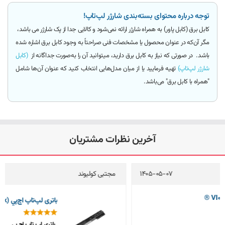
توجه درباره محتوای بسته‌بندی شارژر لپ‌تاپ!
کابل برق (کابل پاور)
به همراه شارژر ارائه
نمی‌شود و کالایی جدا از پک شارژر می باشد
،
مگر آن‌که
در عنوان محصول یا مشخصات فنی صراحتاً به وجود کابل برق اشاره شده
باشد.
در صورتی که نیاز به کابل برق دارید، میتوانید آن را به‌صورت جداگانه از
(کابل
شارژر لپ‌تاپ)
تهیه فرمایید یا از میان مدل‌هایی انتخاب کنید که عنوان آن‌ها شامل
"همراه با کابل برق"
می‌باشد.
آخرین نظرات مشتریان
مجتبی کولیوند
1405-05-04
باتری لپ‌تاپ اچ‌پي 8570w (EliteBook)
باتری لپ تاپ اچ پی