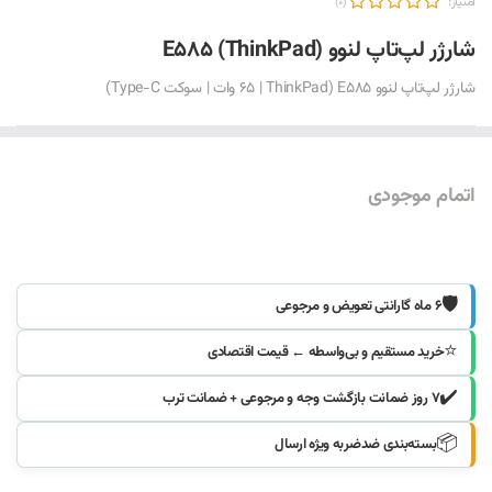
امتیاز:
(0)
شارژر لپ‌تاپ لنوو E585 (ThinkPad)
شارژر لپ‌تاپ لنوو E585 (65 | ThinkPad وات | سوکت Type-C)
اتمام موجودی
موجود شد خبرم کنید
🛡️
۶ ماه گارانتی تعویض و مرجوعی
⭐
خرید مستقیم و بی‌واسطه ← قیمت اقتصادی
✔️
۷ روز ضمانت بازگشت وجه و مرجوعی + ضمانت ترب
📦
بسته‌بندی ضدضربه ویژه ارسال