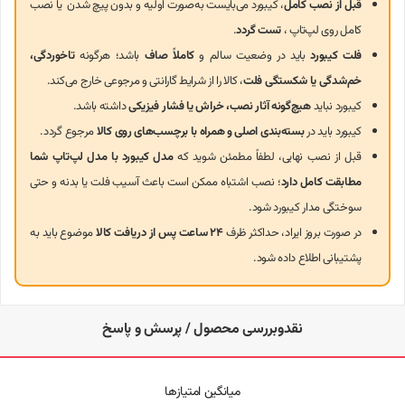
قبل از نصب کامل
، کیبورد می‌بایست به‌صورت اولیه و بدون پیچ شدن یا نصب
فریم: بدون فریم
کامل روی لپ‌تاپ ،
تست گردد
.
فلت کیبورد
باید در وضعیت سالم و
کاملاً صاف
باشد؛ هرگونه
تاخوردگی،
سازگاری با دستگاه‌های دیگر
خم‌شدگی یا شکستگی فلت
، کالا را از شرایط گارانتی و مرجوعی خارج می‌کند.
کیبورد نباید
هیچ‌گونه آثار نصب، خراش یا فشار فیزیکی
داشته باشد.
کیبورد لپ‌تاپ اچ‌پی Pavilion 246-G4 (بدون فریم) با مدل‌های زیر نیز سازگار
است:
کیبورد باید در
بسته‌بندی اصلی و همراه با برچسب‌های روی کالا
مرجوع گردد.
قبل از نصب نهایی، لطفاً مطمئن شوید که
مدل کیبورد با مدل لپ‌تاپ شما
HP Pavilion 14-ac Series
مطابقت کامل دارد
؛ نصب اشتباه ممکن است باعث آسیب فلت یا بدنه و حتی
سوختگی مدار کیبورد شود.
HP Pavilion 14-af Series
در صورت بروز ایراد، حداکثر ظرف
۲۴ ساعت پس از دریافت کالا
موضوع باید به
HP Pavilion 14-an Series
پشتیبانی اطلاع داده شود.
HP Pavilion 14-am Series
HP Pavilion 14-ba Series
نقدوبررسی محصول / پرسش و پاسخ
HP Pavilion 240 G5
میانگین امتیازها