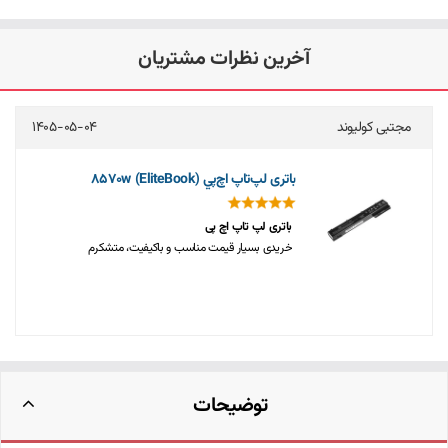
آخرین نظرات مشتریان
مجتبی کولیوند
1405-05-04
باتری لپ‌تاپ اچ‌پي 8570w (EliteBook)
باتری لپ تاپ اچ پی
خریدی بسیار قیمت مناسب و باکیفیت، متشکرم
توضیحات