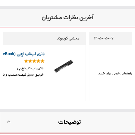
آخرین نظرات مشتریان
مجتبی کولیوند
1405-05-04
باتری لپ‌تاپ اچ‌پي 8570w (EliteBook)
باتری لپ تاپ اچ پی
خریدی بسیار قیمت مناسب و باکیفیت، متشکرم
توضیحات