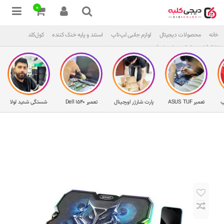
0
خانه
محصولات دیجیتال
لوازم جانبی لپ‌تاپ
استند و پایه خنک‌ کننده
کول‌کلد
A13 (پایه خنک‌کننده لپ‌تاپ)
پ
تعمیر ASUS TUF
پارت شارژر اورجینال
تعمیر Dell 1540
شستگی شدید لولا