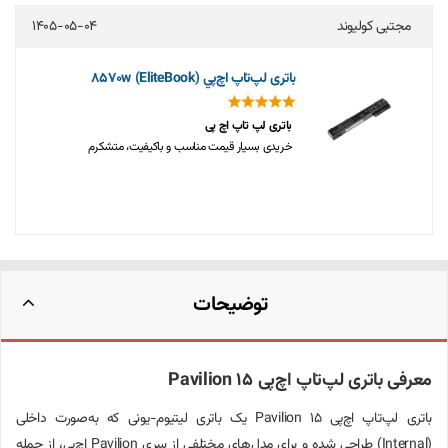
مجتبی کولیوند
1405-05-04
باتری لپ‌تاپ اچ‌پي 8570w (EliteBook)
باتری لپ تاپ اچ پی
خریدی بسیار قیمت مناسب و باکیفیت، متشکرم
توضیحات
معرفی باتری لپ‌تاپ اچ‌پی Pavilion 15
باتری لپ‌تاپ اچ‌پی Pavilion 15 یک باتری لیتیوم-یونی که به‌صورت داخلی
(Internal) طراحی شده و برای مدل‌های مختلفی از سری Pavilion اچ‌پی، از جمله