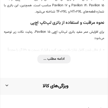
Pavilion 14، Pavilion 15 و Pavilion 17 مناسب است. همچنین، این باتری با
شماره قطعه‌های HT03XL و TF03XL شناخته می‌شود.
نحوه مراقبت و استفاده از باتری لپ‌تاپ اچ‌پی
برای افزایش عمر مفید باتری لپ‌تاپ اچ‌پی Pavilion 15، رعایت نکات زیر توصیه
می‌شود:
از خالی شدن کامل شارژ باتری پرهیز کنید و قبل از رسیدن به ۲۰٪ آن را مجدداً
شارژ نمایید.
ادامه مطلب ...
لپ‌تاپ را در محیط‌های با دمای بالا قرار ندهید و مسیر تهویه هوای آن را
همواره باز نگه دارید تا از گرم شدن بیش از حد جلوگیری شود.
درایورها و نرم‌افزارهای لپ‌تاپ را به‌روز نگه دارید تا مصرف انرژی بهینه شود.
ویژگی‌های کالا
دستگاه‌های جانبی غیرضروری را از لپ‌تاپ جدا کنید تا مصرف باتری کاهش
یابد.