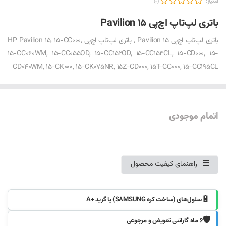
امتیاز:
(0)
باتری لپ‌تاپ اچ‌پی Pavilion 15
باتری لپ‌تاپ اچ‌پی Pavilion 15 , باتری لپ‌تاپ اچ‌پی HP Pavilion 15, 15-CC000,
15-CC060WM, 15-CC055OD, 15-CC152OD, 15-CC154CL, 15-CD000, 15-
CD040WM, 15-CK000, 15-CK075NR, 15Z-CD000, 15T-CC000, 15-CC195CL
اتمام موجودی
موجود شد خبرم کنید
راهنمای کیفیت محصول
🔋
سلول‌های (ساخت کره SAMSUNG) یا گرید +A
🛡️
۶ ماه گارانتی تعویض و مرجوعی