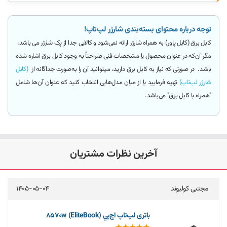
توجه درباره محتوای بسته‌بندی شارژر لپ‌تاپ!
کابل برق (کابل پاور)
به همراه شارژر ارائه
نمی‌شود و کالایی جدا از پک شارژر می باشد
،
مگر آن‌که
در عنوان محصول یا مشخصات فنی صراحتاً به وجود کابل برق اشاره شده
باشد.
در صورتی که نیاز به کابل برق دارید، میتوانید آن را به‌صورت جداگانه از
(کابل
شارژر لپ‌تاپ)
تهیه فرمایید یا از میان مدل‌هایی انتخاب کنید که عنوان آن‌ها شامل
"همراه با کابل برق"
می‌باشد.
آخرین نظرات مشتریان
مجتبی کولیوند
1405-05-04
باتری لپ‌تاپ اچ‌پي 8570w (EliteBook)