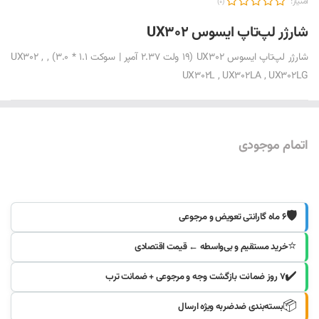
امتیاز:
(0)
شارژر لپ‌تاپ ایسوس UX302
شارژر لپ‌تاپ ایسوس UX302 (19 ولت 2.37 آمپر | سوکت 1.1 * 3.0) , UX302 ,
UX302L , UX302LA , UX302LG
اتمام موجودی
موجود شد خبرم کنید
🛡️
۶ ماه گارانتی تعویض و مرجوعی
⭐
خرید مستقیم و بی‌واسطه ← قیمت اقتصادی
✔️
۷ روز ضمانت بازگشت وجه و مرجوعی + ضمانت ترب
📦
بسته‌بندی ضدضربه ویژه ارسال