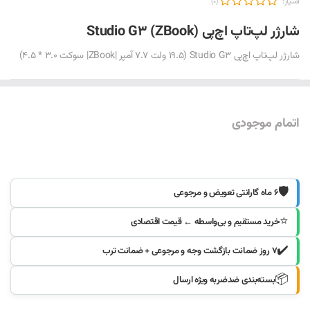
امتیاز:
(0)
شارژر لپ‌تاپ اچ‌پی Studio G3 (ZBook)
شارژر لپ‌تاپ اچ‌پی Studio G3 (19.5 ولت 7.7 آمپر |ZBook| سوکت 3.0 * 4.5)
اتمام موجودی
موجود شد خبرم کنید
🛡️
۶ ماه گارانتی تعویض و مرجوعی
⭐
خرید مستقیم و بی‌واسطه ← قیمت اقتصادی
✔️
۷ روز ضمانت بازگشت وجه و مرجوعی + ضمانت ترب
📦
بسته‌بندی ضدضربه ویژه ارسال