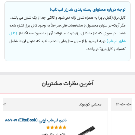
توجه درباره محتوای بسته‌بندی شارژر لپ‌تاپ!
کابل برق (کابل پاور)
به همراه شارژر ارائه
نمی‌شود و کالایی جدا از پک شارژر می باشد
،
مگر آن‌که
در عنوان محصول یا مشخصات فنی صراحتاً به وجود کابل برق اشاره شده
باشد.
در صورتی که نیاز به کابل برق دارید، میتوانید آن را به‌صورت جداگانه از
(کابل
شارژر لپ‌تاپ)
تهیه فرمایید یا از میان مدل‌هایی انتخاب کنید که عنوان آن‌ها شامل
"همراه با کابل برق"
می‌باشد.
آخرین نظرات مشتریان
مجتبی کولیوند
1405-05-04
باتری لپ‌تاپ اچ‌پي 8570w (EliteBook)
باتری لپ تاپ اچ پی