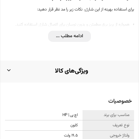
برای استفاده بهینه از این شارژر، نکات زیر را مد نظر قرار دهید:
همواره از پریز برق مطمئن و بدون نوسان برای اتصال شارژر استفاده کنید.
ادامه مطلب ...
از پیچاندن یا خم کردن بیش از حد کابل شارژر خودداری کنید تا از آسیب به
سیم‌ها جلوگیری شود.
در هنگام عدم استفاده، شارژر را از برق جدا کرده و در مکانی خشک و خنک
نگهداری کنید.
ویژگی‌های کالا
از تماس شارژر با مایعات و رطوبت پرهیز کنید.
نحوه نصب و راه‌اندازی شارژر لپ‌تاپ
خصوصیات
نصب و استفاده از این شارژر بسیار ساده است:
مناسب برای برند
اچ پی | HP
ابتدا سوکت شارژر را به پورت مربوطه در لپ‌تاپ متصل کنید. اطمینان حاصل
نوع تعریف
کلون
کنید که اتصال به‌درستی و بدون فشار اضافی انجام شود.
ولتاژ خروجی
19.5 ولت