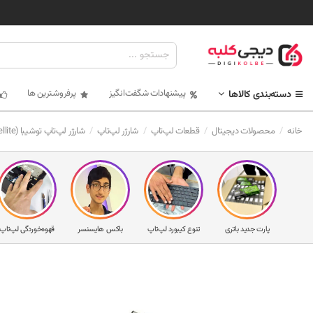
پیشنهادات شگفت‌انگیز
پرفروشترین ها
دسته‌بندی کالاها
خانه
محصولات دیجیتال
قطعات لپ‌تاپ
شارژر لپ‌تاپ
شارژر لپ‌تاپ توشیبا L855 (Satellite)
پارت جدید باتری
تنوع کیبورد لپ‌تاپ
باکس هایسنسر
قهوه‌خوردگی لپ‌تاپ