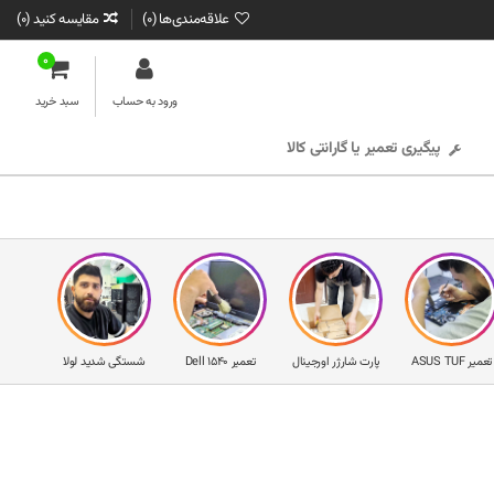
علاقه‌مندی‌ها (
0
)
مقایسه کنید (
0
)
0
ورود به حساب
سبد خرید
پیگیری تعمیر یا گارانتی کالا
تعمیر ASUS TUF
پارت شارژر اورجینال
تعمیر Dell 1540
شستگی شدید لولا