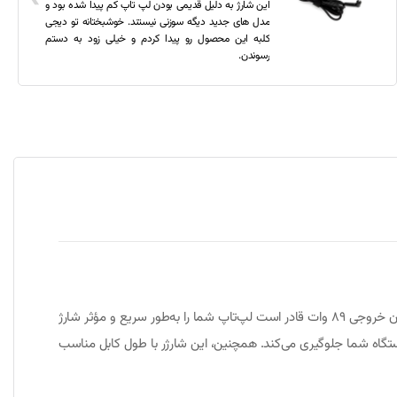
این شارژ به دلیل قدیمی بودن لپ تاپ کم پیدا شده بود و
مدل های جدید دیگه سوزنی نیستند. خوشبختانه تو دیجی
کلبه این محصول رو پیدا کردم و خیلی زود به دستم
رسوندن.
شارژر لپ‌تاپ توشیبا 19 ولت 4.7 آمپر با سوکت 2.5 * 5.5 میلی‌متر، یکی از شارژرهای پرقدرت و ایمن برای دستگاه‌های توشیبا است. این شارژر با توان خروجی 89 وات قادر است لپ‌تاپ شما را به‌طور سریع و مؤثر شارژ
دستگاه شما جلوگیری می‌کند. همچنین، این شارژر با طول کابل مناسب