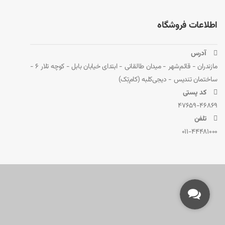
برای کسب اطلاعات بیشتر و مشاوره در خصوص این محصول، می‌توانی
اطلاعات فروشگاه
سایت رسمی توشیبا
دیجی‌کلبه
 آدرس
مازندران - قائم‌شهر - میدان طالقانی - ابتدای خیابان بابل - کوچه تلار 6 -
ساختمان تندیس - دیجی‌کلبه (کام‌تِک)
 کد پستی
47659-46869
 تلفن
011-44481000