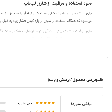
نحوه استفاده و مراقبت از شارژر لپ‌تاپ
می‌شود که هنگام استفاده از شارژر، از وارد کردن فشار زیاد به کابل
برای مراقبت از شارژر، بهتر است آن را در مکان‌های خشک و خنک نگهدا
برای بررسی بیشتر به یک تعمیرکار مراجعه کنید.
نحوه نصب و راه‌اندازی شارژر لپ‌تاپ
خودکار شروع به شارژ دستگاه خواهد کرد و هیچ تنظیم خاصی نیاز 
مشخصات فنی و خصوصیات شارژر لپ‌تاپ توشیبا L855 (Satellite)
نقدوبررسی محصول / پرسش و پاسخ
ولتاژ خروجی:
19 ولت
جریان خروجی:
4.7 آمپر
توان خروجی:
89 وات
★★★★★
خیلی خوب
میانگین امتیازها
سوکت:
2.5 * 5.5 میلی‌متر
★★★★☆