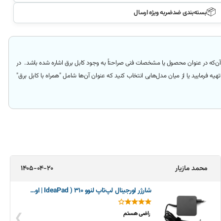
📦
بسته‌بندی ضدضربه ویژه ارسال
آن‌که
در عنوان محصول یا مشخصات فنی صراحتاً به وجود کابل برق اشاره شده باشد.
در
هیه فرمایید یا از میان مدل‌هایی انتخاب کنید که عنوان آن‌ها شامل
"همراه با کابل برق"
محمد مازیار
1405-04-20
شارژر اورجینال لپ‌تاپ لنوو 310 ( IdeaPad | اورجینال)
❯
راضی هستم