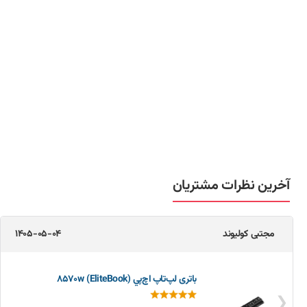
آخرین نظرات مشتریان
مجتبی کولیوند
1405-05-04
باتری لپ‌تاپ اچ‌پي 8570w (EliteBook)
❮