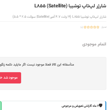
شارژر لپ‌تاپ توشیبا L855 (Satellite)
شارژر لپ‌تاپ توشیبا L855 (19 ولت 4.7 آمپر |Satellite| سوکت 2.5 * 5.5)
امتیاز:
(0)
اتمام موجودی
متأسفانه این کالا فعلا موجود نیست اگر مایلید دکمه زنگ
موجود شد خبر
🛡️
۶ ماه گارانتی تعویض و مرجوعی