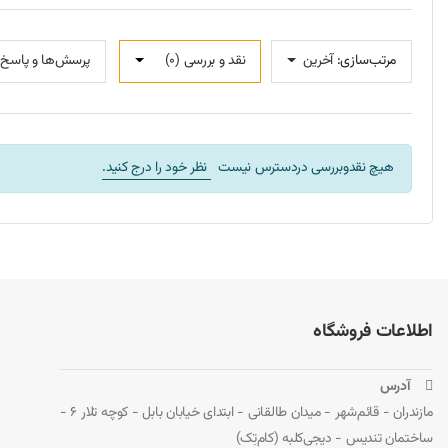
سازگاری دستگاه‌ها
مرتب‌سازی:
آخرین
نقد و بررسی‌‌ (0)
پرسش‌ها و پاسخ‌ها
USB مانند فلش مموری، هارد اکسترنال، کیبورد، ماوس و ... را فراهم می‌کند.
نتیجه‌گیری
هیچ نقدوبررسی دردسترس نیست
نظر خود را درج کنید.
هاب با قابلیت Plug and Play و سازگاری گسترده، تجربه کاربری راحت و بدون دردسری را ارائه می‌دهد.
برای اطلاعات بیشتر و خرید، می‌توانید به سایت
دیجی‌کلبه
مراجعه ک
سایت رسمی
باسئوس
اطلاعات فروشگاه
 آدرس
مازندران - قائم‌شهر - میدان طالقانی - ابتدای خیابان بابل - کوچه تلار 6 -
ساختمان تندیس - دیجی‌کلبه (کام‌تِک)