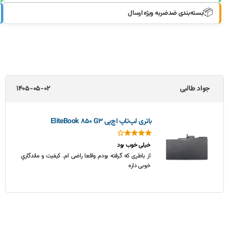
📦
بسته‌بندی ضدضربه ویژه ارسال
جواد طالبی
1405-05-02
باتری لپ‌تاپ اچ‌پی EliteBook 850 G3
خیلی خوب بود
از باطری که گرفته بودم واقعا راضی ام. کیفیت و ماندگاري
خوبی داره