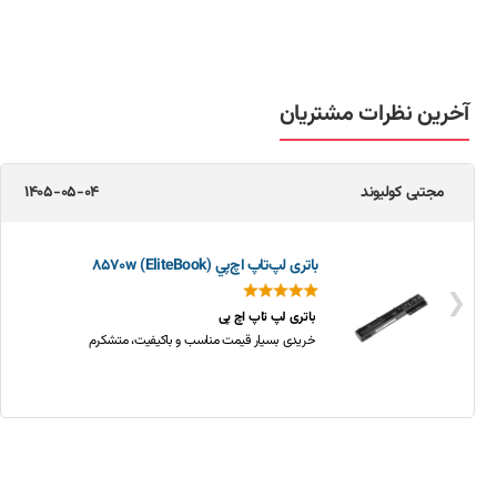
آخرین نظرات مشتریان
مجتبی کولیوند
1405-05-04
باتری لپ‌تاپ اچ‌پي 8570w (EliteBook)
❮
باتری لپ تاپ اچ پی
خریدی بسیار قیمت مناسب و باکیفیت، متشکرم