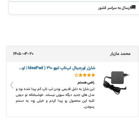
🚚
ارسال به سراسر کشور
محمد مازیار
1405-04-20
شارژر اورجینال لپ‌تاپ لنوو 310 ( IdeaPad | اورجینال)
❯
راضی هستم
این شارژ به دلیل قدیمی بودن لپ تاپ کم پیدا شده بود و
مدل های جدید دیگه سوزنی نیستند. خوشبختانه تو دیجی
کلبه این محصول رو پیدا کردم و خیلی زود به دستم
رسوندن.