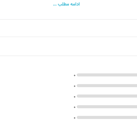
ادامه مطلب ...
برای استفاده از هاب باس
کنید:
0
داری کنید.
0
0
0
0