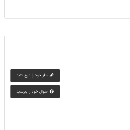
ئوس CHUB-G02، کافی است آن را به درگاه USB-C دستگاه خود متصل کنید. سپس می‌توانید دستگاه‌های USB خود مانند فلش مموری، کیبورد، ماوس و ... را به پورت‌های هاب وصل نمایید.
نظر خود را درج کنید
سوال خود را بپرسید