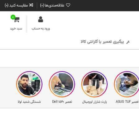
علاقه‌مندی‌ها (
0
)
مقایسه کنید (
0
)
0
ورود به حساب
سبد خرید
پیگیری تعمیر یا گارانتی کالا
تعمیر ASUS TUF
پارت شارژر اورجینال
تعمیر Dell 1540
شستگی شدید لولا