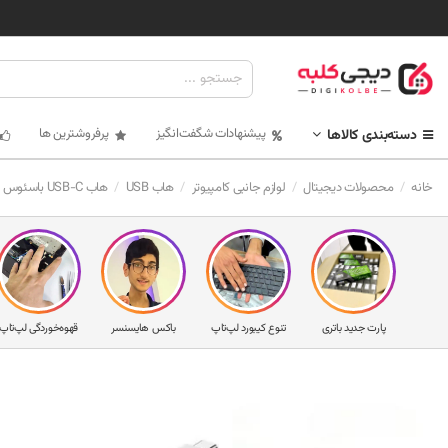
پیشنهادات شگفت‌انگیز
پرفروشترین ها
دسته‌بندی کالاها
خانه
محصولات دیجیتال
لوازم جانبی کامپیوتر
هاب USB
هاب USB-C باسئوس CHUB-G02 ( 4 پورت )
پارت جدید باتری
تنوع کیبورد لپ‌تاپ
باکس هایسنسر
قهوه‌خوردگی لپ‌تاپ