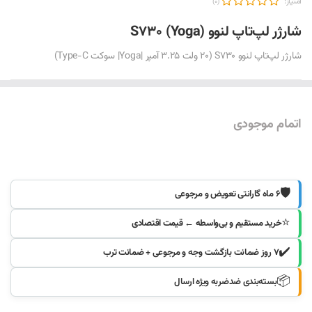
امتیاز:
(0)
شارژر لپ‌تاپ لنوو S730 (Yoga)
شارژر لپ‌تاپ لنوو S730 (20 ولت 3.25 آمپر |Yoga| سوکت Type-C)
اتمام موجودی
موجود شد خبرم کنید
🛡️
۶ ماه گارانتی تعویض و مرجوعی
⭐
خرید مستقیم و بی‌واسطه ← قیمت اقتصادی
✔️
۷ روز ضمانت بازگشت وجه و مرجوعی + ضمانت ترب
📦
بسته‌بندی ضدضربه ویژه ارسال