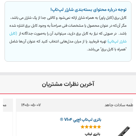
توجه درباره محتوای بسته‌بندی شارژر لپ‌تاپ!
کابل برق (کابل پاور)
به همراه شارژر ارائه
نمی‌شود و کالایی جدا از پک شارژر می باشد
،
مگر آن‌که
در عنوان محصول یا مشخصات فنی صراحتاً به وجود کابل برق اشاره شده
باشد.
در صورتی که نیاز به کابل برق دارید، میتوانید آن را به‌صورت جداگانه از
(کابل
شارژر لپ‌تاپ)
تهیه فرمایید یا از میان مدل‌هایی انتخاب کنید که عنوان آن‌ها شامل
"همراه با کابل برق"
می‌باشد.
آخرین نظرات مشتریان
1
مجتبی کولیوند
1405-05-04
باتری لپ‌تاپ اچ‌پي 8570w (EliteBook)
باتری لپ تاپ اچ پی