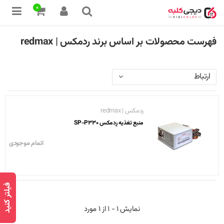
0
فهرست محصولات بر اساس برند ردمکس | redmax
ارتباط
ردمکس | redmax
منبع تغذیه رِدمکس SP-P330
اتمام موجودی
فیلتر کنید
نمایش 1 - 1 از 1 مورد